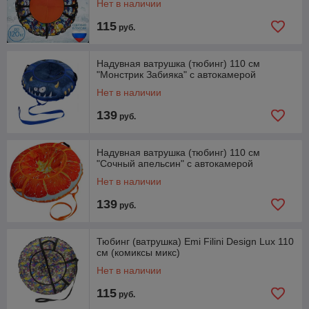
Нет в наличии
115
руб.
Надувная ватрушка (тюбинг) 110 см
"Монстрик Забияка" с автокамерой
Нет в наличии
139
руб.
Надувная ватрушка (тюбинг) 110 см
"Сочный апельсин" с автокамерой
Нет в наличии
139
руб.
Тюбинг (ватрушка) Emi Filini Design Lux 110
см (комиксы микс)
Нет в наличии
115
руб.