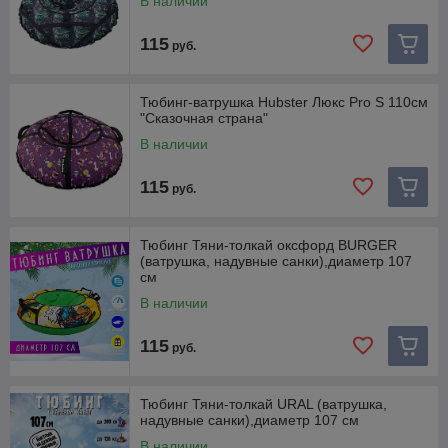
В наличии
115
руб.
Тюбинг-ватрушка Hubster Люкс Pro S 110см
"Сказочная страна"
В наличии
115
руб.
Тюбинг Тяни-толкай оксфорд BURGER
(ватрушка, надувные санки),диаметр 107
см
В наличии
115
руб.
Тюбинг Тяни-толкай URAL (ватрушка,
надувные санки),диаметр 107 см
В наличии