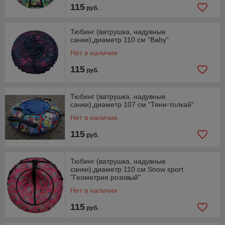
115
руб.
Тюбинг (ватрушка, надувные
санки),диаметр 110 см "Baby"
Нет в наличии
115
руб.
Тюбинг (ватрушка, надувные
санки),диаметр 107 см "Тяни-толкай"
Нет в наличии
115
руб.
Тюбинг (ватрушка, надувные
санки),диаметр 110 см Snow sport
"Геометрия розовый"
Нет в наличии
115
руб.