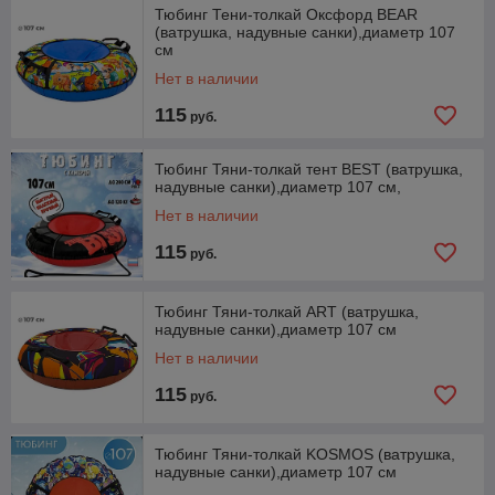
Тюбинг Тени-толкай Оксфорд BEAR
(ватрушка, надувные санки),диаметр 107
см
Нет в наличии
115
руб.
Тюбинг Тяни-толкай тент BEST (ватрушка,
надувные санки),диаметр 107 см,
Нет в наличии
115
руб.
Тюбинг Тяни-толкай ART (ватрушка,
надувные санки),диаметр 107 см
Нет в наличии
115
руб.
Тюбинг Тяни-толкай KOSMOS (ватрушка,
надувные санки),диаметр 107 см