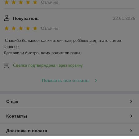
Отлично
Покупатель
22.01.2026
Отлично
Спасибо большое, санки отличные, ребёнок рад, а это самое 
главное.

Доставили быстро, чему родители рады.
Сделка подтверждена через корзину
Показать все отзывы
О нас
Контакты
Доставка и оплата