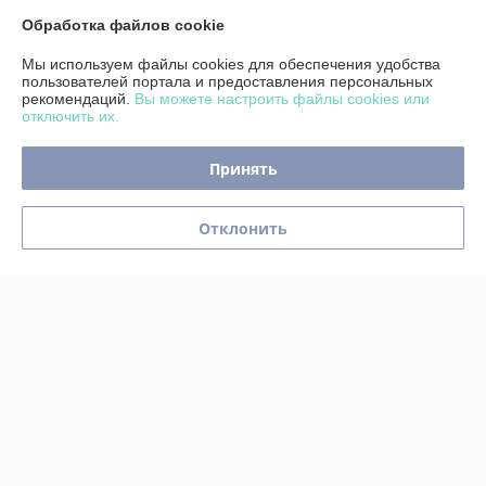
График работы
Обработка файлов cookie
Мы используем файлы cookies для обеспечения удобства
Полная версия сайта
пользователей портала и предоставления персональных
рекомендаций.
Вы можете настроить файлы cookies или
отключить их.
Политика обработки cookies
Принять
Сайт создан на платформе Deal.by
Отклонить
Информация для покупателя
Юридическое лицо:
Индивидуальный предприниматель Реентович
Юрий Александрович
г. Минск, ул. Пономаренко 52-81 (юридический адрес)
Регистрационный номер ЕГР: 193055539
УНП: 193055539