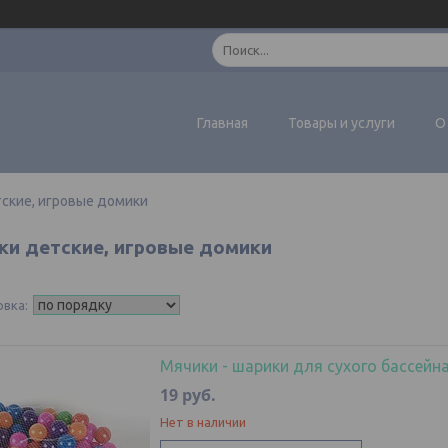
Главная
Товары и услуги
О
ские, игровые домики
ки детские, игровые домики
Мячики - шарики для сухого бассейна
19
руб.
Нет в наличии