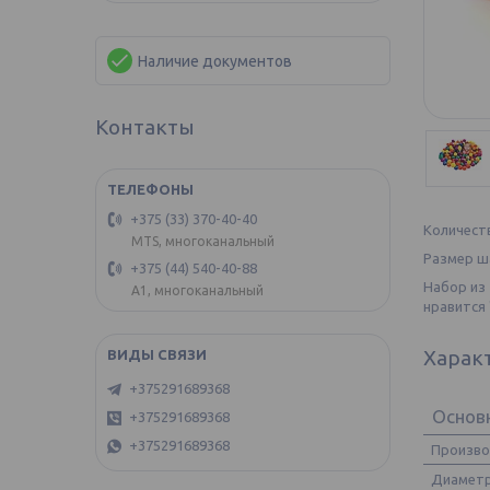
Наличие документов
Контакты
+375 (33) 370-40-40
Количест
MTS, многоканальный
Размер ша
+375 (44) 540-40-88
Набор из
А1, многоканальный
нравится 
Харак
+375291689368
Основ
+375291689368
+375291689368
Произв
Диамет