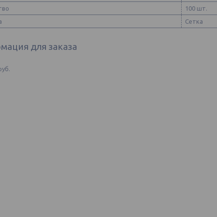
тво
100 шт.
а
Сетка
мация для заказа
руб.