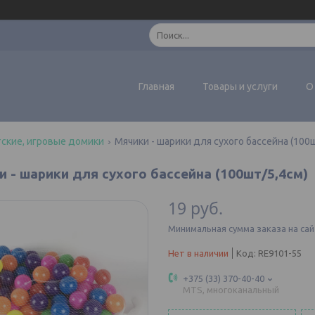
Главная
Товары и услуги
О
ские, игровые домики
Мячики - шарики для сухого бассейна (100
и - шарики для сухого бассейна (100шт/5,4см)
19
руб.
Минимальная сумма заказа на сай
Нет в наличии
Код:
RE9101-55
+375 (33) 370-40-40
MTS, многоканальный