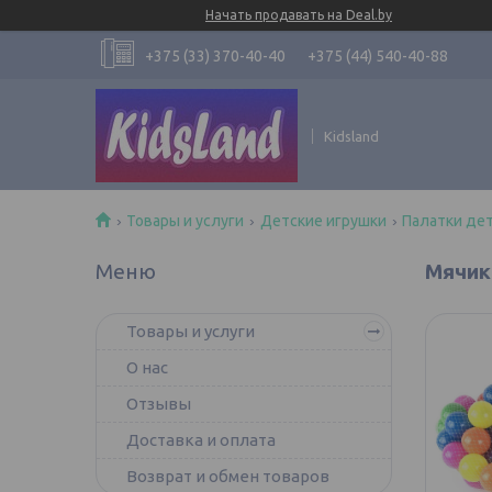
Начать продавать на Deal.by
+375 (33) 370-40-40
+375 (44) 540-40-88
Kidsland
Товары и услуги
Детские игрушки
Палатки дет
Мячик
Товары и услуги
О нас
Отзывы
Доставка и оплата
Возврат и обмен товаров