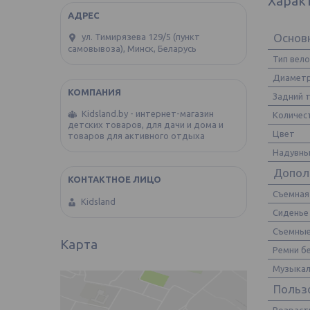
Харак
Основ
ул. Тимирязева 129/5 (пункт
самовывоза), Минск, Беларусь
Тип вел
Диаметр
Задний 
Kidsland.by - интернет-магазин
Количес
детских товаров, для дачи и дома и
Цвет
товаров для активного отдыха
Надувны
Допол
Съемная
Kidsland
Сиденье 
Съемные
Карта
Ремни б
Музыкал
Польз