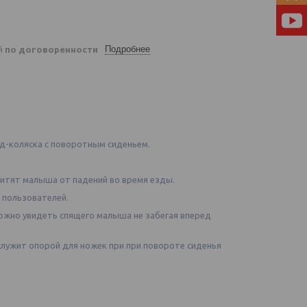
Подробнее
ей
по договоренности
пед-коляска с поворотным сиденьем.
щитят малыша от падений во время езды.
 пользователей.
ожно увидеть спящего малыша не забегая вперед
служит опорой для ножек при при повороте сиденья