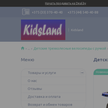
Начать продавать на Deal.by
+375 (33) 370-40-40
+375 (44) 540-40-88
Kidsland
...
Детские трехколесные велосипеды с ручкой
Детск
Новинка
Товары и услуги
О нас
Отзывы
Доставка и оплата
Возврат и обмен товаров