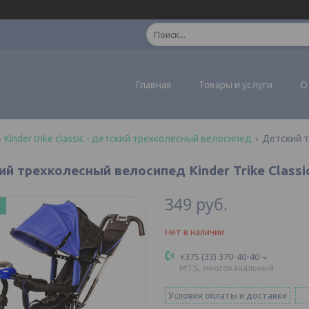
Главная
Товары и услуги
О
Kinder trike classic - детский трехколесный велосипед
ий трехколесный велосипед Kinder Trike Class
349
руб.
Нет в наличии
+375 (33) 370-40-40
MTS, многоканальный
Условия оплаты и доставки