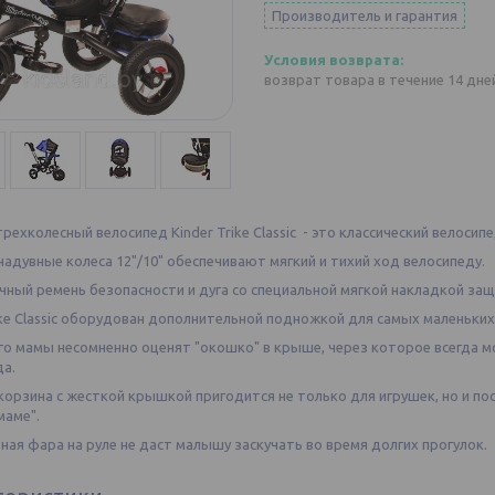
Производитель и гарантия
возврат товара в течение 14 дн
рехколесный велосипед Kinder Trike Classic - это классический велоси
адувные колеса 12"/10" обеспечивают мягкий и тихий ход велосипеду.
чный ремень безопасности и дуга со специальной мягкой накладкой за
ike Classic оборудован дополнительной подножкой для самых маленьких
го мамы несомненно оценят "окошко" в крыше, через которое всегда м
да.
орзина с жесткой крышкой пригодится не только для игрушек, но и по
маме".
ая фара на руле не даст малышу заскучать во время долгих прогулок.