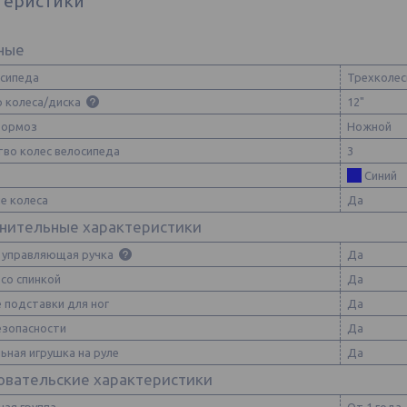
теристики
ные
осипеда
Трехколес
 колеса/диска
12"
тормоз
Ножной
тво колес велосипеда
3
Синий
е колеса
Да
нительные характеристики
 управляющая ручка
Да
со спинкой
Да
 подставки для ног
Да
езопасности
Да
ьная игрушка на руле
Да
овательские характеристики