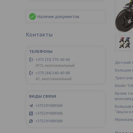
Наличие документов
Контакты
+375 (33) 370-40-40
Детский т
MTS, многоканальный
Большие н
+375 (44) 540-40-88
Трехточе
А1, многоканальный
Kinder Tr
Кроме то
велосипе
+375291689368
Большая к
"лицом к 
+375291689368
Музыкальн
+375291689368