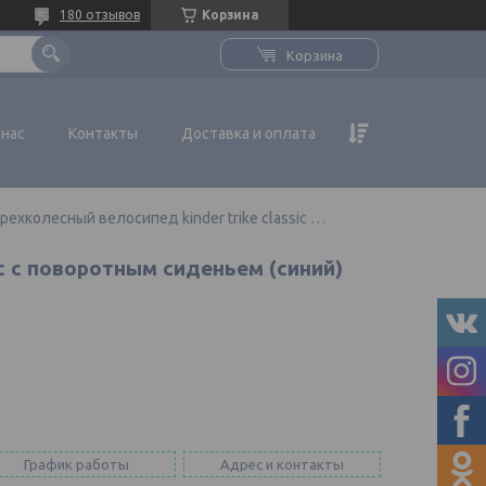
180 отзывов
Корзина
Корзина
 нас
Контакты
Доставка и оплата
Детский трехколесный велосипед kinder trike classic с поворотным сиденьем (синий)
ic с поворотным сиденьем (синий)
График работы
Адрес и контакты