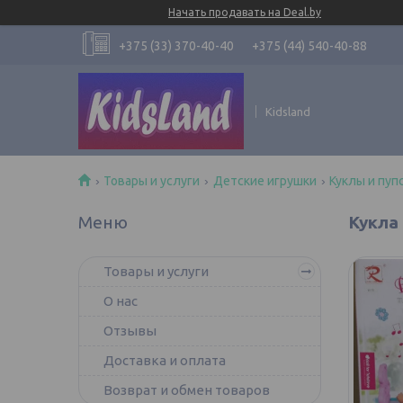
Начать продавать на Deal.by
+375 (33) 370-40-40
+375 (44) 540-40-88
Kidsland
Товары и услуги
Детские игрушки
Куклы и пуп
Кукла 
Товары и услуги
О нас
Отзывы
Доставка и оплата
Возврат и обмен товаров