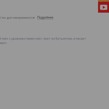
Подробнее
ей
по договоренности
пупс с удовольствием спит, пьет из бутылочки, и писает
лект.