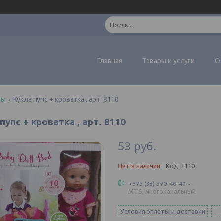
Главная
Товары и услуги
О
сы
Кукла пупс + кроватка , арт. 8110
пупс + кроватка , арт. 8110
53
руб.
Нет в наличии
Код:
8110
+375 (33) 370-40-40
MTS, многоканальный
Условия оплаты и доставки