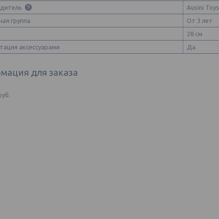
одитель
Ausini Toys
ная группа
От 3 лет
28 см
тация аксессуарами
Да
мация для заказа
руб.