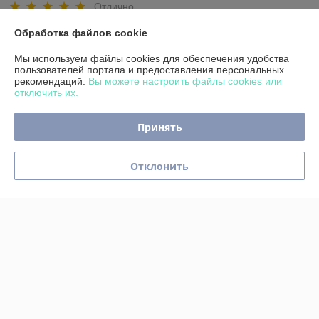
Отлично
Обработка файлов cookie
Покупатель
22.01.2026
Мы используем файлы cookies для обеспечения удобства
Отлично
пользователей портала и предоставления персональных
рекомендаций.
Вы можете настроить файлы cookies или
отключить их.
Спасибо большое, санки отличные, ребёнок рад, а это самое 
главное.

Доставили быстро, чему родители рады.
Принять
Сделка подтверждена через корзину
Отклонить
Показать все отзывы
О нас
Контакты
Доставка и оплата