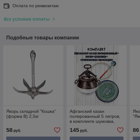
Оплата по реквизитам
Все условия оплаты
Подобные товары компании
Якорь складной "Кошка"
Афганский казан
Яко
(форма В) 2,5кг
полированный 5 литров,
"Ям
в комплекте шумовка,
прокладка и ляган 32 см
58
145
86
руб.
руб.