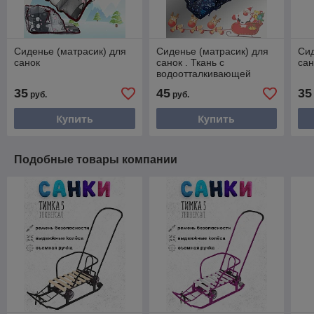
Сиденье (матрасик) для
Сиденье (матрасик) для
Сид
санок
санок . Ткань с
сан
водоотталкивающей
пропиткой
35
45
35
руб.
руб.
Купить
Купить
Подобные товары компании