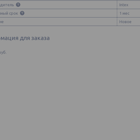
одитель
Intex
йный срок
1 мес
ие
Новое
мация для заказа
руб.