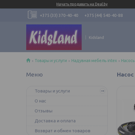
Начать продавать на Deal.by
+375 (33) 370-40-40
+375 (44) 540-40-88
Kidsland
Товары и услуги
Надувная мебель intex
Насосы
Насос 
Товары и услуги
О нас
Отзывы
Доставка и оплата
Возврат и обмен товаров