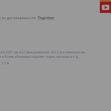
Подробнее
ей
по договоренности
ти 220? так и от прикуривателя 12V. С его помощью вы
 и более объемные изделия: лодки, матрасы и т.д.
1,7 м.