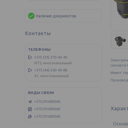
Наличие документов
Контакты
+375 (33) 370-40-40
Электриче
MTS, многоканальный
сможете б
+375 (44) 540-40-88
Имеет тер
А1, многоканальный
Производ
+375291689368
Харак
+375291689368
+375291689368
Основ