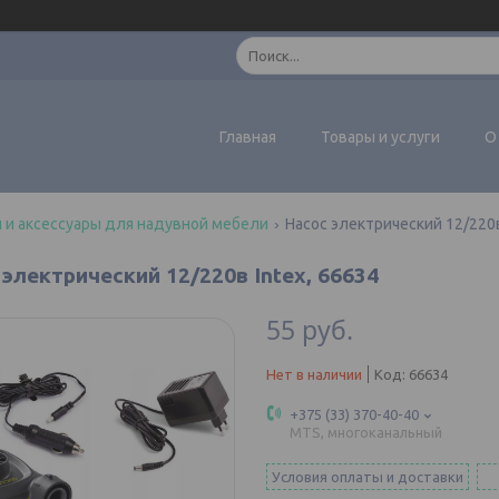
Главная
Товары и услуги
О
 и аксессуары для надувной мебели
Насос электрический 12/220в
электрический 12/220в Intex, 66634
55
руб.
Нет в наличии
Код:
66634
+375 (33) 370-40-40
MTS, многоканальный
Условия оплаты и доставки