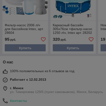
Фильтр-насос 2006 л/ч
Каркасный бассейн
Нож
для бассейнов Intex, арт.
305x76см +фильтр-насос
Int
28604
1250 л\ч, Intex арт. 28202
95
320
19
руб.
руб.
Купить
Купить
О нас
100% положительных из 6 отзывов за год
Работает с 12.02.2013
г. Минск
ул. Тимирязева 129/5 (пункт самовывоза), Минск, Беларусь
Контакты