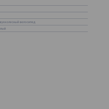
вухколесный велосипед
елый