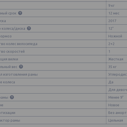
9 кг
йный срок
12 мес
уска
2017
 колеса/диска
12"
тормоз
Ножной
тво колес велосипеда
2+2
тво скоростей
1
кция вилки
Жесткая
льный вес
35 кг
л изготовления рамы
Углеродис
е колеса
Да
Для девоч
 рамы
Менее 9"
ие
Новое
ртизации
Без аморт
актор рамы
Цельная