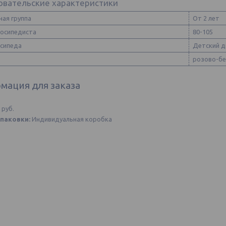
овательские характеристики
ная группа
От 2 лет
лосипедиста
80-105
осипеда
Детский д
розово-б
мация для заказа
1
руб.
паковки:
Индивидуальная коробка