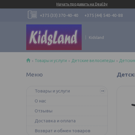
Начать продавать на Deal.by
+375 (33) 370-40-40
+375 (44) 540-40-88
Kidsland
Товары и услуги
Детские велосипеды
Детские
Детски
Товары и услуги
О нас
Отзывы
Доставка и оплата
Возврат и обмен товаров