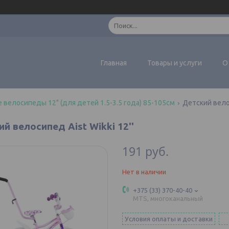
Главная
Товары и услуги
О
 велосипеды 12" (для детей 1.5-3.5 года) 85-105см
Детский велос
й велосипед Aist Wikki 12''
191
руб.
Нет в наличии
+375 (33) 370-40-40
MTS, многоканальный
Условия оплаты и доставки