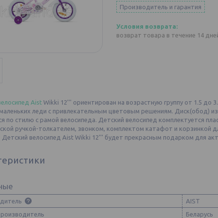
Производитель и гарантия
возврат товара в течение 14 дн
велосипед
Aist
Wikki 12'''
ориентирован на возрастную группу от 1.5 до 3
 маленьких леди с привлекательным цветовым решениям. Диск(обод) из
я по стилю с рамой велосипеда. Детский велосипед
комплектуется пла
ской ручкой-толкателем, звонком, комплектом катафот и корзинкой 
.
Детский велосипед Aist Wikki 12''' будет прекрасным подарком для а
теристики
ные
одитель
AIST
производитель
Беларусь