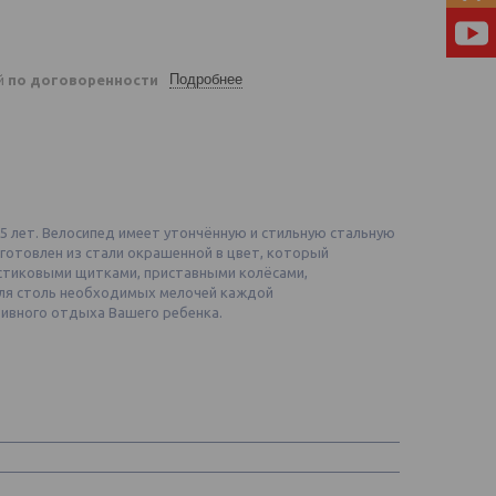
Подробнее
ей
по договоренности
.5 лет. Велосипед имеет утончённую и стильную стальную
готовлен из стали окрашенной в цвет, который
стиковыми щитками, приставными колёсами,
для столь необходимых мелочей каждой
ктивного отдыха Вашего ребенка.