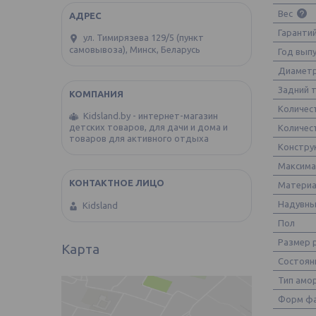
Вес
Гаранти
ул. Тимирязева 129/5 (пункт
самовывоза), Минск, Беларусь
Год вып
Диаметр
Задний 
Количес
Kidsland.by - интернет-магазин
детских товаров, для дачи и дома и
Количес
товаров для активного отдыха
Констру
Максима
Материа
Надувны
Kidsland
Пол
Размер
Карта
Состоян
Тип амо
Форм ф