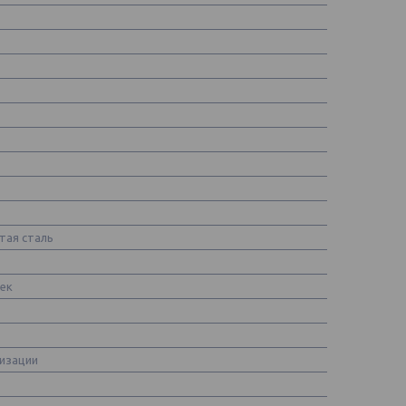
тая сталь
ек
изации