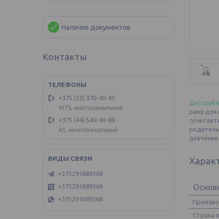
Наличие документов
Контакты
+375 (33) 370-40-40
Детский 
MTS, многоканальный
раму для
+375 (44) 540-40-88
сочетаетс
родитель
А1, многоканальный
девчёнке
Харак
+375291689368
Основ
+375291689368
+375291689368
Произв
Страна 