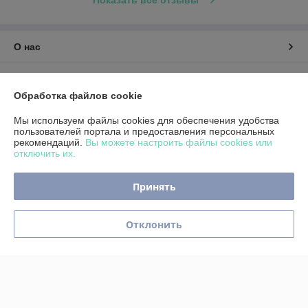
Показать все отзывы
О нас
Контакты
Обработка файлов cookie
Доставка и оплата
Мы используем файлы cookies для обеспечения удобства
пользователей портала и предоставления персональных
рекомендаций.
Вы можете настроить файлы cookies или
График работы
отключить их.
Полная версия сайта
Принять
Политика обработки cookies
Отклонить
Сайт создан на платформе Deal.by