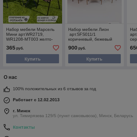
Набор мебели Марсель
Набор мебели Лион
На
Мини арт.WR2719,
арт.SFS011/1
арт
WR1208-МТ003 желто-
коричневый, бежевый
сер
черный, "Garden story"
"Garden story"
365
900
65
руб.
руб.
Купить
Купить
О нас
100% положительных из 6 отзывов за год
Работает с 12.02.2013
г. Минск
ул. Тимирязева 129/5 (пункт самовывоза), Минск, Беларусь
Контакты