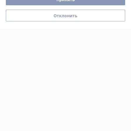
главное.

Доставили быстро, чему родители рады.
Отклонить
Сделка подтверждена через корзину
Показать все отзывы
О нас
Контакты
Доставка и оплата
График работы
Полная версия сайта
Политика обработки cookies