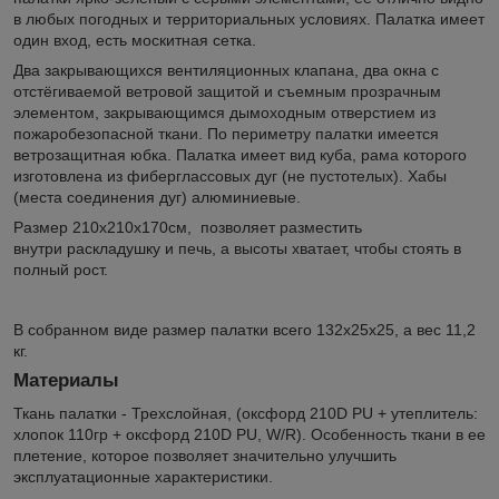
в любых погодных и территориальных условиях. Палатка имеет
один вход, есть москитная сетка.
Два закрывающихся вентиляционных клапана, два окна с
отстёгиваемой ветровой защитой и съемным прозрачным
элементом, закрывающимся дымоходным отверстием из
пожаробезопасной ткани. По периметру палатки имеется
ветрозащитная юбка. Палатка имеет вид куба, рама которого
изготовлена из фиберглассовых дуг (не пустотелых). Хабы
(места соединения дуг) алюминиевые.
Размер 210х210х170см, позволяет разместить
внутри раскладушку и печь, а высоты хватает, чтобы стоять в
полный рост.
В собранном виде размер палатки всего 132х25х25, а вес 11,2
кг.
Материалы
Ткань палатки - Трехслойная, (оксфорд 210D PU + утеплитель:
хлопок 110гр + оксфорд 210D PU, W/R). Особенность ткани в ее
плетение, которое позволяет значительно улучшить
эксплуатационные характеристики.