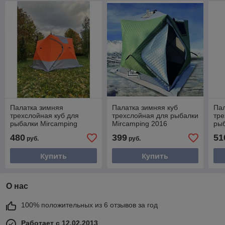
Палатка зимняя
Палатка зимняя куб
Пал
трехслойная куб для
трехслойная для рыбалки
тре
рыбалки Mircamping
Mircamping 2016
рыб
2017А (240х240х205см)
(180*180*170/190см)
20
480
399
51
руб.
руб.
Купить
Купить
О нас
100% положительных из 6 отзывов за год
Работает с 12.02.2013