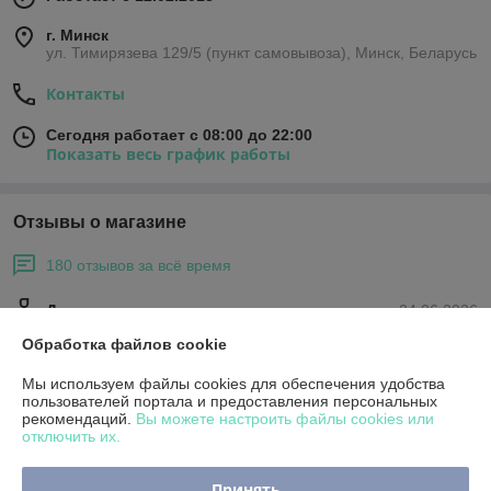
г. Минск
ул. Тимирязева 129/5 (пункт самовывоза), Минск, Беларусь
Контакты
Сегодня работает с 08:00 до 22:00
Показать весь график работы
Отзывы о магазине
180 отзывов за всё время
Денис
24.06.2026
Обработка файлов cookie
Отлично
Мы используем файлы cookies для обеспечения удобства
пользователей портала и предоставления персональных
Покупатель
22.01.2026
рекомендаций.
Вы можете настроить файлы cookies или
Отлично
отключить их.
Спасибо большое, санки отличные, ребёнок рад, а это самое 
Принять