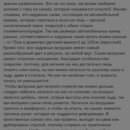
зимнее развлечение. Это не что иное, как всеми любимое
катание с горы на санках, которые называются сноутюб. Иными
словами, это надувные санки, состоящие из автомобильной
камеры, которая спрятана в чехол из тезы – прочной
синтетической ткани, покрытой с обеих сторон
поливинилхлоридом. Так как размеры автомобильных камер
разные, соответственно и надувные санки купить можно разные
– от 75см в диаметре (детский вариант) до 120см (взрослый).
Кроме того, все надувные ватрушки имеют самый
разнообразный цвет и рисунок, на любой вкус. Санки-ватрушки
имеют отличное скольжение, благодаря особенностям
покрытия, поэтому, для катания на них достаточно лишь
тонкого слоя снега, на них можно кататься по рыхлому снегу и
льду, даже в оттепель. На них не налипает снег, а скорость
ничуть не уменьшается.
Чтобы ватрушки для катания служили как можно дольше,
следует избегать кататься на них по склонам, на которых
имеется щебень, песок, острые выступы или осколки льда, так
как материал санок легко режется. Кататься на ватрушках
приятно и комфортно, а чтобы не упасть, на санках имеются
прочные ручки, которые не поддаются деформации. В
качественных санках они, как правило, выходят из швов или
дублированы стропой, поэтому оторвать их практически