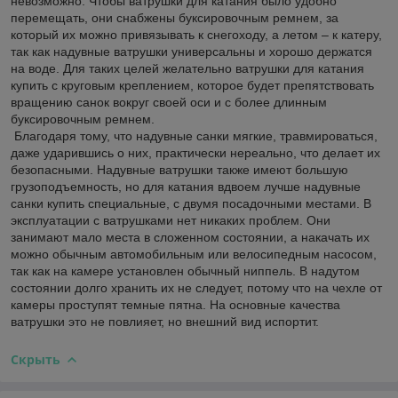
невозможно. Чтобы ватрушки для катания было удобно
перемещать, они снабжены буксировочным ремнем, за
который их можно привязывать к снегоходу, а летом – к катеру,
так как надувные ватрушки универсальны и хорошо держатся
на воде. Для таких целей желательно ватрушки для катания
купить с круговым креплением, которое будет препятствовать
вращению санок вокруг своей оси и с более длинным
буксировочным ремнем.
Благодаря тому, что надувные санки мягкие, травмироваться,
даже ударившись о них, практически нереально, что делает их
безопасными. Надувные ватрушки также имеют большую
грузоподъемность, но для катания вдвоем лучше надувные
санки купить специальные, с двумя посадочными местами. В
эксплуатации с ватрушками нет никаких проблем. Они
занимают мало места в сложенном состоянии, а накачать их
можно обычным автомобильным или велосипедным насосом,
так как на камере установлен обычный ниппель. В надутом
состоянии долго хранить их не следует, потому что на чехле от
камеры проступят темные пятна. На основные качества
ватрушки это не повлияет, но внешний вид испортит.
Скрыть