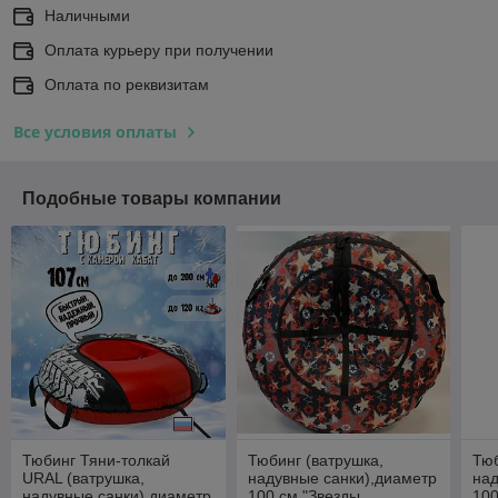
Наличными
Оплата курьеру при получении
Оплата по реквизитам
Все условия оплаты
Подобные товары компании
Тюбинг Тяни-толкай
Тюбинг (ватрушка,
Тюб
URAL (ватрушка,
надувные санки),диаметр
над
надувные санки),диаметр
100 см "Звезды
100