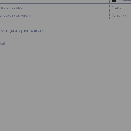
тво в наборе
1 шт.
л основной части
Пластик
мация для заказа
руб.