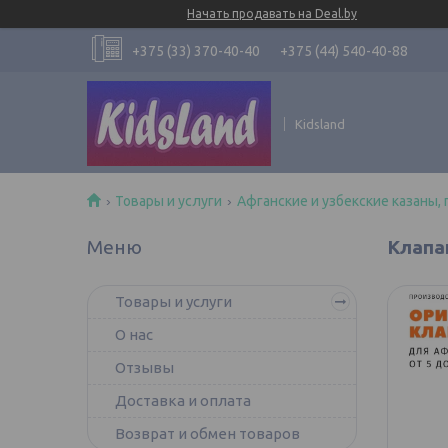
Начать продавать на Deal.by
+375 (33) 370-40-40
+375 (44) 540-40-88
Kidsland
Товары и услуги
Афганские и узбекские казаны, 
Клапа
Товары и услуги
О нас
Отзывы
Доставка и оплата
Возврат и обмен товаров