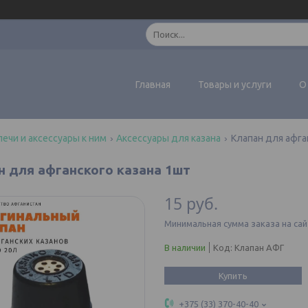
Главная
Товары и услуги
О
печи и аксессуары к ним
Аксессуары для казана
Клапан для афга
н для афганского казана 1шт
15
руб.
Минимальная сумма заказа на сай
В наличии
Код:
Клапан АФГ
Купить
+375 (33) 370-40-40