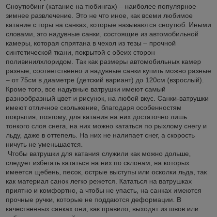
Сноутюбинг (катание на тюбингах) – наиболее популярное
зимнее развлечение. Это не что иное, как всеми любимое
катание с горы на санках, которые называются сноутюб. Иными
словами, это надувные санки, состоящие из автомобильной
камеры, которая спрятана в чехол из тезы – прочной
синтетической ткани, покрытой с обеих сторон
поливинилхлоридом. Так как размеры автомобильных камер
разные, соответственно и надувные санки купить можно разные
– от 75см в диаметре (детский вариант) до 120см (взрослый).
Кроме того, все надувные ватрушки имеют самый
разнообразный цвет и рисунок, на любой вкус. Санки-ватрушки
имеют отличное скольжение, благодаря особенностям
покрытия, поэтому, для катания на них достаточно лишь
тонкого слоя снега, на них можно кататься по рыхлому снегу и
льду, даже в оттепель. На них не налипает снег, а скорость
ничуть не уменьшается.
Чтобы ватрушки для катания служили как можно дольше,
следует избегать кататься на них по склонам, на которых
имеется щебень, песок, острые выступы или осколки льда, так
как материал санок легко режется. Кататься на ватрушках
приятно и комфортно, а чтобы не упасть, на санках имеются
прочные ручки, которые не поддаются деформации. В
качественных санках они, как правило, выходят из швов или