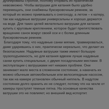
дублированы стропой, поэтому оторвать их практически
невозможно. Чтобы ватрушки для катания было удобно
перемещать, они снабжены буксировочным ремнем, за
который их можно привязывать к снегоходу, а летом – к катеру,
так как надувные ватрушки универсальны и хорошо держатся
на воде. Для таких целей желательно ватрушки для катания
купить с круговым креплением, которое будет препятствовать
вращению санок вокруг своей оси и с более длинным
буксировочным ремнем.
Благодаря тому, что надувные санки мягкие, травмироваться,
даже ударившись о них, практически нереально, что делает их
безопасными. Надувные ватрушки также имеют большую
грузоподъемность, но для катания вдвоем лучше надувные
санки купить специальные, с двумя посадочными местами. В
эксплуатации с ватрушками нет никаких проблем. Они
занимают мало места в сложенном состоянии, а накачать их
можно обычным автомобильным или велосипедным насосом,
так как на камере установлен обычный ниппель. В надутом
состоянии долго хранить их не следует, потому что на чехле от
камеры проступят темные пятна. На основные качества
ватрушки это не повлияет, но внешний вид испортит.