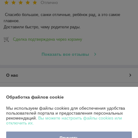
Отлично
Спасибо большое, санки отличные, ребёнок рад, а это самое 
главное.

Доставили быстро, чему родители рады.
Сделка подтверждена через корзину
Показать все отзывы
О нас
Контакты
Обработка файлов cookie
Доставка и оплата
Мы используем файлы cookies для обеспечения удобства
пользователей портала и предоставления персональных
рекомендаций.
Вы можете настроить файлы cookies или
График работы
отключить их.
Полная версия сайта
Принять