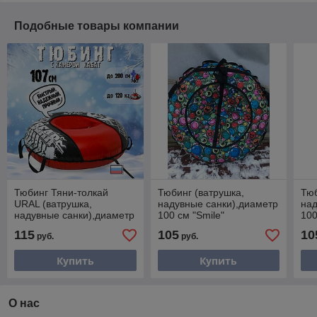
Подобные товары компании
Тюбинг Тяни-толкай
Тюбинг (ватрушка,
Тюб
URAL (ватрушка,
надувные санки),диаметр
над
надувные санки),диаметр
100 см "Smile"
100
107 см
115
105
10
руб.
руб.
Купить
Купить
О нас