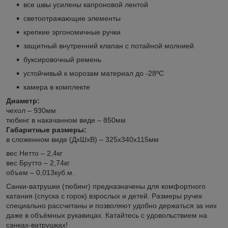
все швы усилены капроновой лентой
светоотражающие элементы
крепкие эргономичные ручки
защитный внутренний клапан с потайной молнией
буксировочный ремень
устойчивый к морозам материал до -28ºС
камера в комплекте
Диаметр:
чехол – 930мм
тюбинг в накачанном виде – 850мм
Габаритные размеры:
в сложенном виде (ДхШхВ) – 325х340х115мм
вес Нетто – 2,4кг
вес Брутто – 2,74кг
объем – 0,013куб.м.
Санки-ватрушки (тюбинг) предназначены для комфортного
катания (спуска с горок) взрослых и детей. Размеры ручек
специально рассчитаны и позволяют удобно держаться за них
даже в объёмных рукавицах. Катайтесь с удовольствием на
санках-ватрушках!