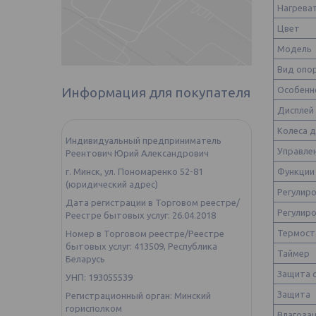
Нагрева
Цвет
Модель
Вид оп
Особенн
Информация для покупателя
Дисплей
Колеса 
Индивидуальный предприниматель
Управле
Реентович Юрий Александрович
Функции
г. Минск, ул. Пономаренко 52-81
(юридический адрес)
Регулир
Дата регистрации в Торговом реестре/
Регулир
Реестре бытовых услуг: 26.04.2018
Термос
Номер в Торговом реестре/Реестре
бытовых услуг: 413509, Республика
Таймер
Беларусь
Защита 
УНП: 193055539
Защита
Регистрационный орган: Минский
горисполком
Влагоза