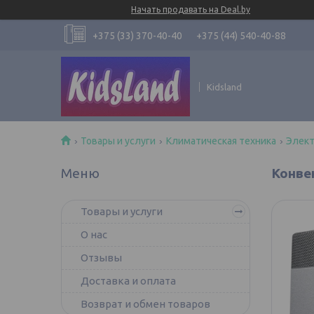
Начать продавать на Deal.by
+375 (33) 370-40-40
+375 (44) 540-40-88
Kidsland
Товары и услуги
Климатическая техника
Элект
Конвек
Товары и услуги
О нас
Отзывы
Доставка и оплата
Возврат и обмен товаров