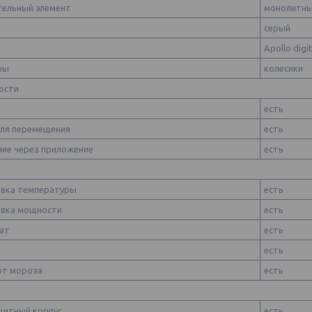
тельный элемент
монолитн
серый
Apollo digi
оры
колесики
ости
есть
для перемещения
есть
ние через приложение
есть
овка температуры
есть
овка мощности
есть
тат
есть
есть
от мороза
есть
щитный корпус
есть