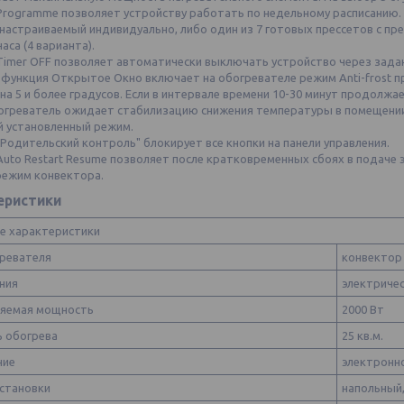
Programme позволяет устройству работать по недельному расписанию.
 настраиваемый индивидуально, либо один из 7 готовых прессетов с п
аса (4 варианта).
Timer OFF позволяет автоматически выключать устройство через зада
функция Открытое Окно включает на обогревателе режим Anti-frost пр
 на 5 и более градусов. Если в интервале времени 10-30 минут продолж
огреватель ожидает стабилизацию снижения температуры в помещении. 
й установленный режим.
Родительский контроль" блокирует все кнопки на панели управления.
Auto Restart Resume позволяет после кратковременных сбоях в подаче
режим конвектора.
еристики
е характеристики
гревателя
конвектор
ния
электриче
яемая мощность
2000 Вт
 обогрева
25 кв.м.
ние
электронн
установки
напольный