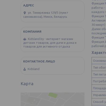
Функция 
работы -
каждого ч
ул. Тимирязева 129/5 (пункт
Функция 
самовывоза), Минск, Беларусь
Активная 
30 минут)
Далее об
последни
Функция "
Kidsland.by - интернет-магазин
Функция 
детских товаров, для дачи и дома и
рабочий 
товаров для активного отдыха
Характ
Основны
Тип обо
Kidsland
Тип пита
Потребл
Карта
Площадь
Управле
Способ 