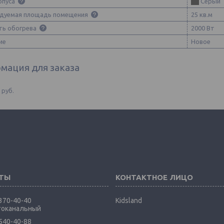
рпуса
Серый
дуемая площадь помещения
25 кв.м
ь обогрева
2000 Вт
ие
Новое
мация для заказа
8
руб.
 370-40-40
Kidsland
гоканальный
 540-40-88