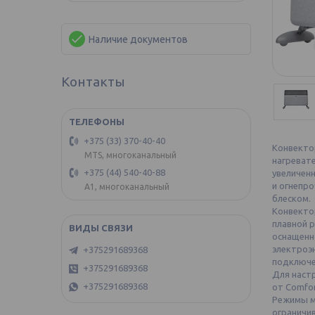
Наличие документов
Контакты
+375 (33) 370-40-40
Конвектор
MTS, многоканальный
нагреват
+375 (44) 540-40-88
увеличенн
и огнепро
А1, многоканальный
блеском.
Конвекто
плавной 
оснащенн
электроэн
+375291689368
подключе
+375291689368
Для настр
+375291689368
от Comfor
Режимы м
ограничи