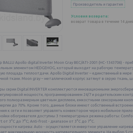
Производитель и гарантия
возврат товара в течение 14 дн
 BALLU Apollo digital Inverter Moon Gray BEC/ATI-2001 (НС-1343706) -
ельным элементом HEDGEHOG, который выходит на рабочую температу
ую площадь теплоотдачи. Apollo Digital Inverter – единственный в мир
чной ткани. Moon gray – металлический корпус затянут в серую ткань,
ры серии Digital INVERTER комплектуются инновационными энергосбер
регулировкой мощности, программированием 24/7 и родительским контр
ого полноразмерным цветным дисплеем, емкостными сенсорными кнопк
ергии до 70%. Кроме того, данные блоки имеют собственный встроенны
ния к сети и позволяет управлять конвектором через мобильное при
ойки обогревателя доступны 3 температурных режима работы: Comfort 
t от 3°С до 7°С; Anti-frost - диапазон от 3°С до 7°С.
ощности нагрева: Auto - осуществляется инвертное управление нагрев
вает максимальную мощность нагревательного элемента. На выбор 5 ст