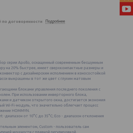
Подробнее
ей
по договоренности
 прибор серии Apollo, оснащенный современным бесшумным
ру на 20% быстрее, имеет сверхкомпактные размеры и
е конвектор с дизайнерским исполнением в износостойкой
 шасси выкрашены в тот же цвет с глухим матовым
егающими блоками управления последнего поколения с
олем. При использовании инверторного блока,
ами и датчиком открытого окна, достигается экономия
й Wi-Fi-модуль, что значительно облегчает процесс
ложение HOMMYN.
-диапазон от 10°С до 35°С; Eco - диапазон отклонения
ательным элементом, Custom - пользователь сам
упеней мощности с плавной регулировкой.