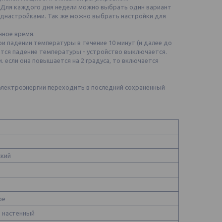
 Для каждого дня недели можно выбрать один вариант
реднастройками. Так же можно выбрать настройки для
нное время.
и падении температуры в течение 10 минут (и далее до
ается падение температуры - устройство выключается.
если она повышается на 2 градуса, то включается
 электроэнергии переходить в последний сохраненный
ский
ое
, настенный