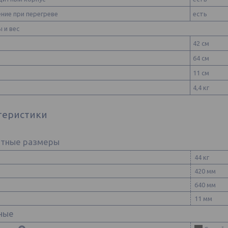
ние при перегреве
есть
 и вес
42 см
64 см
11 см
4,4 кг
теристики
итные размеры
44 кг
420 мм
640 мм
11 мм
ные