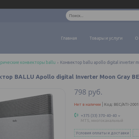
Главная
Товары и услуги
О
рические конвекторы ballu
Конвектор ballu apollo digital inverter 
тор BALLU Apollo digital Inverter Moon Gray B
798
руб.
Нет в наличии
Код:
BEC/ATI-2001
+375 (33) 370-40-40
MTS, многоканальный
Условия оплаты и доставки