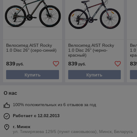
Велосипед AIST Rocky
Велосипед AIST Rocky
Вел
1.0 Disc 26" (серо-синий)
1.0 Disc 26" (черно-
1.0
красный)
кра
839
839
83
руб.
руб.
Купить
Купить
О нас
100% положительных из 6 отзывов за год
Работает с 12.02.2013
г. Минск
ул. Тимирязева 129/5 (пункт самовывоза), Минск, Беларусь