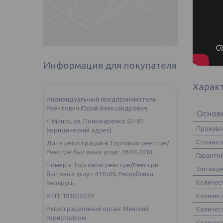
Информация для покупателя
Харак
Индивидуальный предприниматель
Реентович Юрий Александрович
Основ
г. Минск, ул. Пономаренко 52-81
Произв
(юридический адрес)
Страна 
Дата регистрации в Торговом реестре/
Реестре бытовых услуг: 26.04.2018
Гаранти
Номер в Торговом реестре/Реестре
Тип изд
бытовых услуг: 413509, Республика
Количес
Беларусь
Количес
УНП: 193055539
Регистрационный орган: Минский
Количес
горисполком
Количес