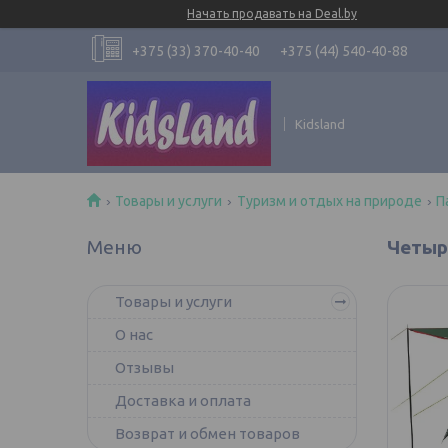
Начать продавать на Deal.by
+375 (33) 370-40-40
+375 (44) 540-40-88
Kidsland
Товары и услуги
Туризм и отдых на природе
П
Четыр
Товары и услуги
О нас
Отзывы
Доставка и оплата
Возврат и обмен товаров