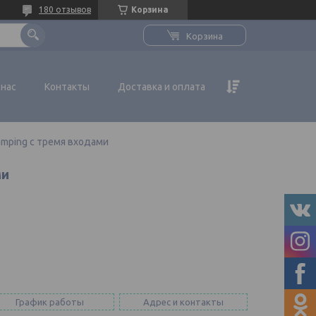
180 отзывов
Корзина
Корзина
 нас
Контакты
Доставка и оплата
amping с тремя входами
ми
График работы
Адрес и контакты