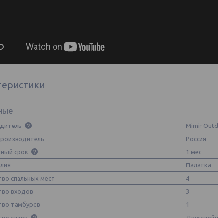
теристики
ные
одитель
Mimir Out
производитель
Россия
йный срок
1 мес
елия
Палатка
тво спальных мест
4
тво входов
3
тво тамбуров
1
тво слоев
Двухслойн