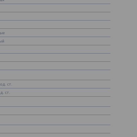
вые
ый
а
од. ст.
д. ст.