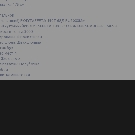
латки:175 см
тальной
 (внешний):POLYTAFFETA 190Т 68Д PU3000ММ
 (внутренний):POLYTAFFETA 190Т 68D B/R BREAHABLE+B3 MESH
кость тента:3000
ированный полиэтилен
во слоёв: Двухслойная
 тамбур
во мест:4
 Железные
я палатки: Полубочка
убой
ки: Кемпинговая.