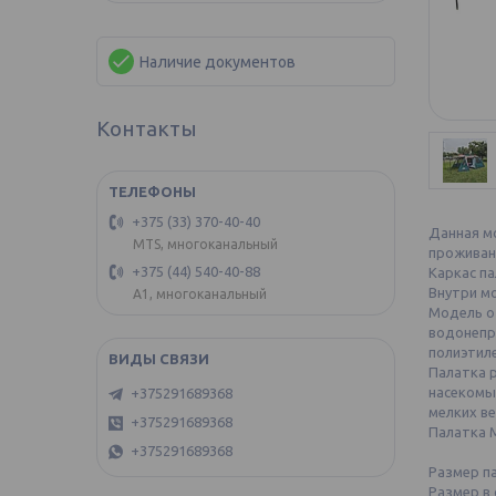
Наличие документов
Контакты
+375 (33) 370-40-40
Данная м
MTS, многоканальный
проживан
+375 (44) 540-40-88
Каркас па
Внутри мо
А1, многоканальный
Модель от
водонепр
полиэтиле
Палатка р
насекомы
+375291689368
мелких ве
+375291689368
Палатка 
+375291689368
Размер па
Размер в 