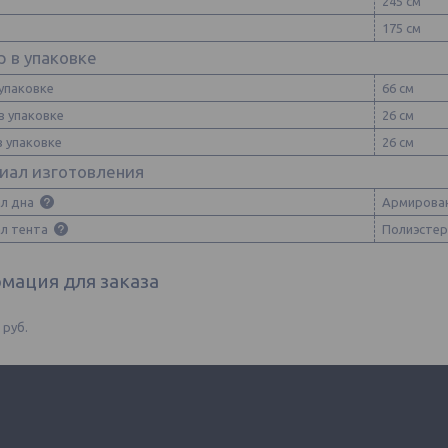
245 см
175 см
 в упаковке
упаковке
66 см
в упаковке
26 см
в упаковке
26 см
иал изготовления
л дна
Армирован
л тента
Полиэстер
мация для заказа
2
руб.