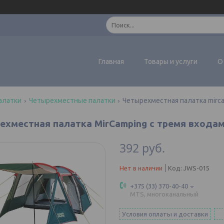
Главная
Товары и услуги
О
алатки
Четырехместные палатки
Четырехместная палатка mirc
ехместная палатка MirCamping с тремя входа
392
руб.
Нет в наличии
Код:
JWS-015
+375 (33) 370-40-40
MTS, многоканальный
Условия оплаты и доставки