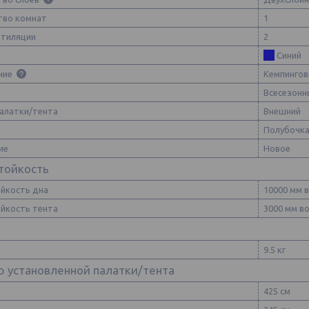
тво комнат
1
нтиляции
2
Синий
ние
Кемпинго
Всесезонн
палатки/тента
Внешний
Полубочк
ие
Новое
тойкость
йкость дна
10000 мм в
йкость тента
3000 мм во
9.5 кг
р установленной палатки/тента
425 см