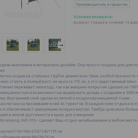
Производитель и гарантия
возврат товара в течение 14 дн
одель выполнена в интересном дизайне. Она просто создана для длител
ия.
латки создан из стальных трубок диаметром 16мм, особой прочности. Он
жно стоять в полный рост, ее высота 175 см, а это существенный плюс.
лично переживет непогоду, так как внешнее покрытие сделано из 190T
оницаемостью и возможностью выдержать дождь с осадками в 3000 мм.
на. Внутренний слой сделан из легкой и воздухопроницаемой ткани.
ассчитана на проживание в ней 4х туристов. В каждой зоне отдыха ес
х и обеспечивают циркуляцию воздуха внутри. Тамбур довольно больш
щей в легкой доступности и крюк для освещения.
Mircamping JWS 015– сделает Ваш отдых незабываемым в любом месте.
латки:(110+100+215)*245*175 см
собранном виде:66х26х26 см