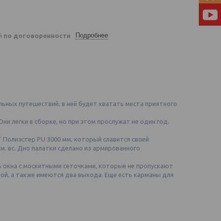
Подробнее
ей
по договоренности
ьных путешествий, в ней будет хватать места приятного
и легки в сборке, но при этом прослужат не один год.
 Полиэстер PU 3000 мм, который славится своей
 вс. Дно палатки сделано из армированного
ть окна с москитными сеточками, которые не пропускают
ой, а также имеются два выхода. Еще есть карманы для