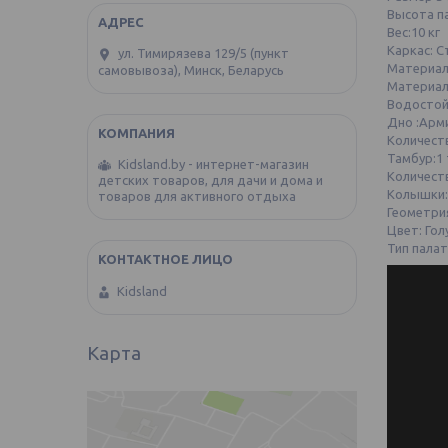
Высота па
Вес:10 кг
Каркас: С
ул. Тимирязева 129/5 (пункт
Материал
самовывоза), Минск, Беларусь
Материал
Водостой
Дно :Арм
Количест
Тамбур:1
Kidsland.by - интернет-магазин
Количест
детских товаров, для дачи и дома и
Колышки:
товаров для активного отдыха
Геометри
Цвет: Гол
Тип палат
Kidsland
Карта