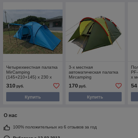
Четырехместная палатка
3-х местная
Пол
MirCamping
автоматическая палатка
PF
(145+210+145) х 230 х
Mircamping
х м
200см арт.1910-4
(220+100)х220х135 см
од
310
170
54
руб.
руб.
пол
Купить
Купить
О нас
100% положительных из 6 отзывов за год