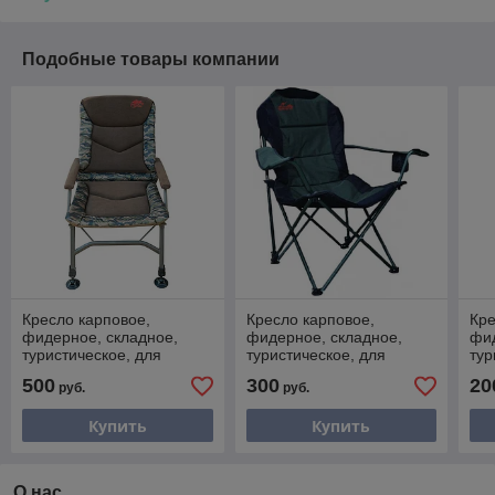
Подобные товары компании
Кресло карповое,
Кресло карповое,
Кре
фидерное, складное,
фидерное, складное,
фид
туристическое, для
туристическое, для
тур
рыбалки Tramp Royal
рыбалки Tramp Expert
рыб
500
300
20
руб.
руб.
Camo
TRF-038
Купить
Купить
О нас