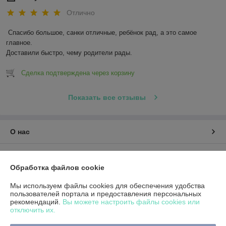
Отлично
Спасибо большое, санки отличные, ребёнок рад, а это самое 
главное.

Доставили быстро, чему родители рады.
Сделка подтверждена через корзину
Показать все отзывы
О нас
Контакты
Обработка файлов cookie
Доставка и оплата
Мы используем файлы cookies для обеспечения удобства
пользователей портала и предоставления персональных
рекомендаций.
Вы можете настроить файлы cookies или
График работы
отключить их.