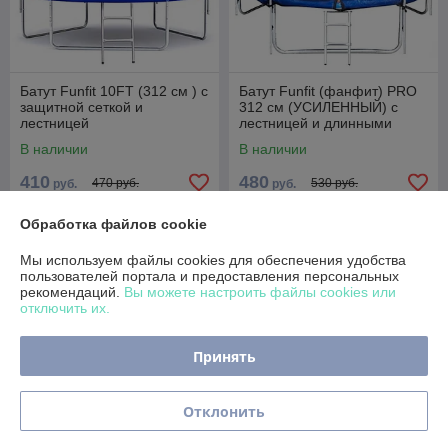
Батут Funfit 10FT (312 см ) с
Батут Funfit (фанфит) PRO
защитной сеткой и
312 см (УСИЛЕННЫЙ) с
лестницей
лестницей и длинными
СКЛАДНЫМИ ножками
В наличии
В наличии
410
480
470 руб.
530 руб.
руб.
руб.
Купить
Купить
Обработка файлов cookie
Мы используем файлы cookies для обеспечения удобства
Топ продаж
-8%
пользователей портала и предоставления персональных
рекомендаций.
Вы можете настроить файлы cookies или
отключить их.
Принять
Отклонить