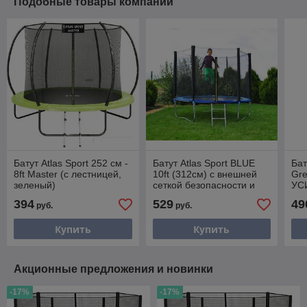
Подобные товары компании
Батут Atlas Sport 252 см -
Батут Atlas Sport BLUE
Ба
8ft Master (с лестницей,
10ft (312см) с внешней
Gre
зеленый)
сеткой безопасности и
УС
лестницей
защ
394
529
49
руб.
руб.
без
ле
Купить
Купить
Акционные предложения и новинки
-17%
-17%