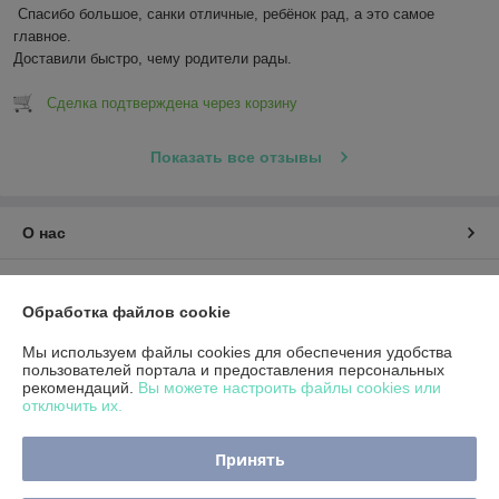
Спасибо большое, санки отличные, ребёнок рад, а это самое 
главное.

Доставили быстро, чему родители рады.
Сделка подтверждена через корзину
Показать все отзывы
О нас
Контакты
Обработка файлов cookie
Доставка и оплата
Мы используем файлы cookies для обеспечения удобства
пользователей портала и предоставления персональных
рекомендаций.
Вы можете настроить файлы cookies или
График работы
отключить их.
Полная версия сайта
Принять
Политика обработки cookies