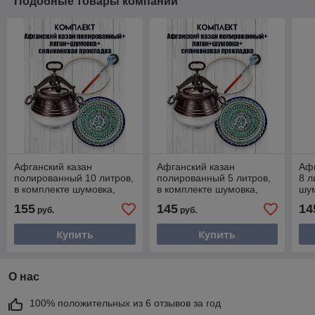
Подобные товары компании
Афганский казан
Афганский казан
Афг
полированный 10 литров,
полированный 5 литров,
8 л
в комплекте шумовка,
в комплекте шумовка,
шум
прокладка и ляган 32 см
прокладка и ляган 32 см
ляг
155
145
14
руб.
руб.
Купить
Купить
О нас
100% положительных из 6 отзывов за год