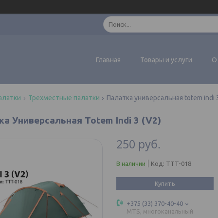
Главная
Товары и услуги
О
алатки
Трехместные палатки
Палатка универсальная totem indi 3
а Универсальная Totem Indi 3 (V2)
250
руб.
В наличии
Код:
TTT-018
Купить
+375 (33) 370-40-40
MTS, многоканальный