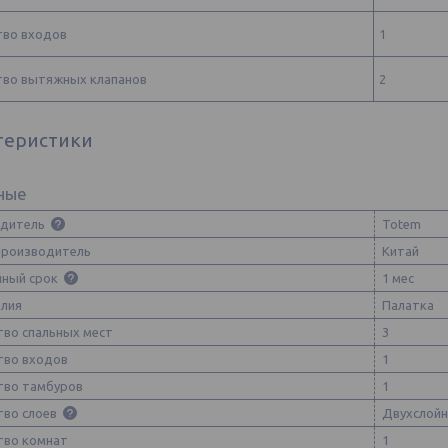
тво входов
1
тво вытяжных клапанов
2
теристики
ные
одитель
Totem
производитель
Китай
йный срок
1 мес
елия
Палатка
тво спальных мест
3
тво входов
1
тво тамбуров
1
тво слоев
Двухслойн
тво комнат
1