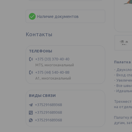
Наличие документов
Контакты
+375 (33) 370-40-40
Палатка 
MTS, многоканальный
- Двухсло
+375 (44) 540-40-88
- Вход с
А1, многоканальный
- Увелич
- Все шв
- Идеальн
Трехместн
+375291689368
на отдель
+375291689368
Палатку л
+375291689368
дугам, за