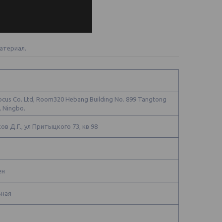
атериал.
ocus Co. Ltd, Room320 Hebang Building No. 899 Tangtong
, Ningbo.
в Д.Г., ул Притыцкого 73, кв 98
ен
ьная