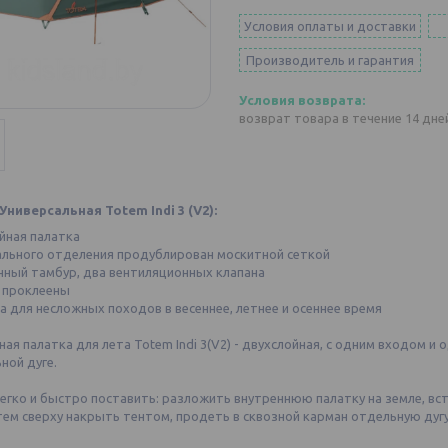
Условия оплаты и доставки
Производитель и гарантия
возврат товара в течение 14 дн
Универсальная Totem Indi 3 (V2):
йная палатка
пального отделения продублирован москитной сеткой
енный тамбур, два вентиляционных клапана
ы проклеены
а для несложных походов в весеннее, летнее и осеннее время
ая палатка для лета Totem Indi 3(V2) - двухслойная, с одним входом и
ной дуге.
егко и быстро поставить: разложить внутреннюю палатку на земле, вс
тем сверху накрыть тентом, продеть в сквозной карман отдельную дуг