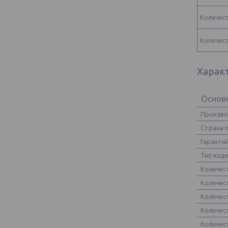
Количес
Количес
Харак
Основ
Произв
Страна 
Гаранти
Тип изд
Количес
Количес
Количес
Количес
Количес