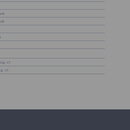
вые
ый
а
од. ст.
д. ст.