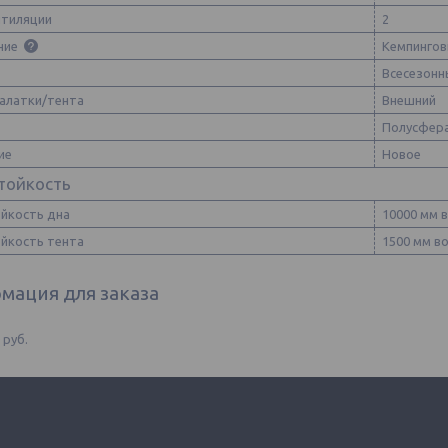
нтиляции
2
ние
Кемпинго
Всесезонн
палатки/тента
Внешний
Полусфер
ие
Новое
тойкость
йкость дна
10000 мм в
йкость тента
1500 мм во
мация для заказа
0
руб.