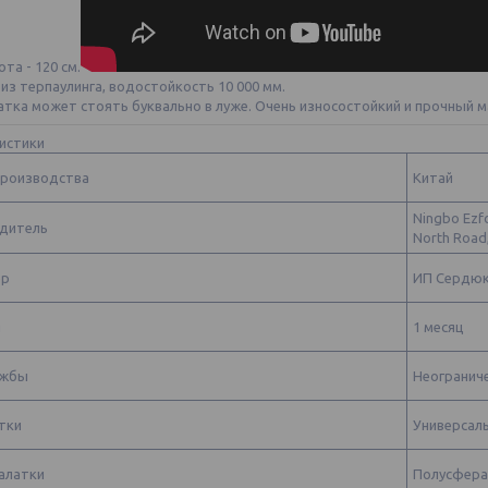
та - 120 см.
 из терпаулинга, водостойкость 10 000 мм.
атка может стоять буквально в луже. Очень износостойкий и прочный м
истики
производства
Китай
Ningbo Ezf
дитель
North Road
ер
ИП Сердюко
я
1 месяц
ужбы
Неогранич
тки
Универсал
алатки
Полусфера