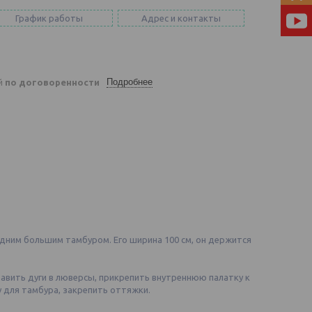
График работы
Адрес и контакты
Подробнее
ей
по договоренности
 одним большим тамбуром. Его ширина 100 см, он держится
тавить дуги в люверсы, прикрепить внутреннюю палатку к
у для тамбура, закрепить оттяжки.