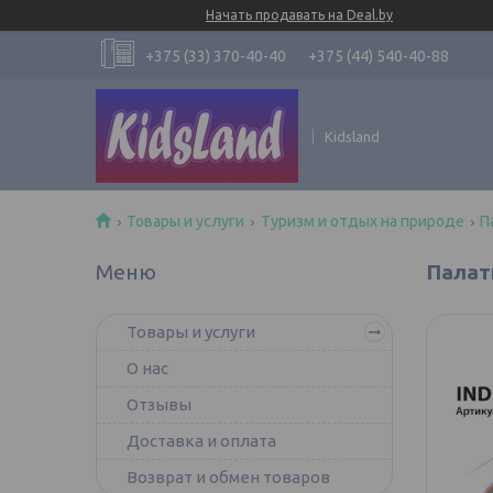
Начать продавать на Deal.by
+375 (33) 370-40-40
+375 (44) 540-40-88
Kidsland
Товары и услуги
Туризм и отдых на природе
П
Палатк
Товары и услуги
О нас
Отзывы
Доставка и оплата
Возврат и обмен товаров