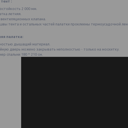
тент :
остойкость 2 000 мм.
атка летняя.
 вентиляционных клапана.
 швы тента и остальных частей палатки проклеены термоусадочной лен
яя палатка:
ностью дышащий материал.
йную дверь можено закрывать неполностью - только на москитку.
ер спальни 180 * 210 см.