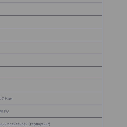
 7,9 мм
WR PU
ый полиэтилен (терпаулинг)