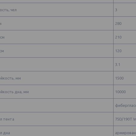
сть, чел
3
м
280
 см
210
см
120
3.1
ойкость, мм
1500
йкость дна, мм
10000
фибергласс
л тента
75D/190T 
л дна
армированн