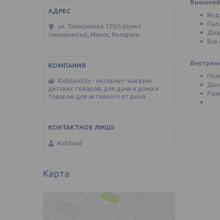
Внешний 
Вод
Пал
ул. Тимирязева 129/5 (пункт
Два
самовывоза), Минск, Беларусь
Все
Внутренн
Пол
Kidsland.by - интернет-магазин
Дво
детских товаров, для дачи и дома и
Разм
товаров для активного отдыха
Kidsland
Карта