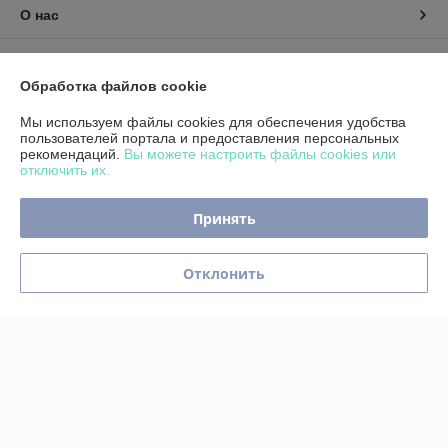
О нас
Контакты
Обработка файлов cookie
Доставка и оплата
Мы используем файлы cookies для обеспечения удобства
пользователей портала и предоставления персональных
рекомендаций.
Вы можете настроить файлы cookies или
График работы
отключить их.
Полная версия сайта
Принять
Политика обработки cookies
Отклонить
Сайт создан на платформе Deal.by
Информация для покупателя