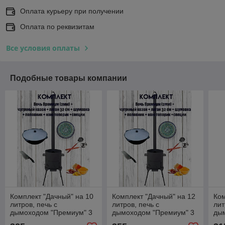
Оплата курьеру при получении
Оплата по реквизитам
Все условия оплаты
Подобные товары компании
Комплект "Дачный" на 10
Комплект "Дачный" на 12
Ком
литров, печь с
литров, печь с
лит
дымоходом "Премиум" 3
дымоходом "Премиум" 3
ды
мм и казаном. В
мм и казаном. В
мм 