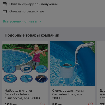
Оплата курьеру при получении
Оплата по реквизитам
Все условия оплаты
Подобные товары компании
Набор для чистки
Скиммер для чистки
Де
бассейна Intex с
бассейна Intex, арт.
кук
пылесосом, арт. 28003
28000
арт
105
58
27