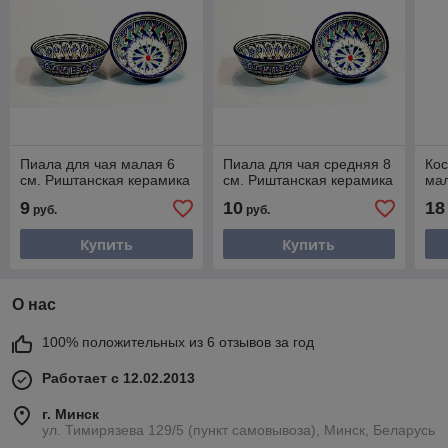
Пиала для чая малая 6
Пиала для чая средняя 8
Кос
см. Риштанская керамика
см. Риштанская керамика
мал
9
10
18
руб.
руб.
Купить
Купить
О нас
100% положительных из 6 отзывов за год
Работает с 12.02.2013
г. Минск
ул. Тимирязева 129/5 (пункт самовывоза), Минск, Беларусь