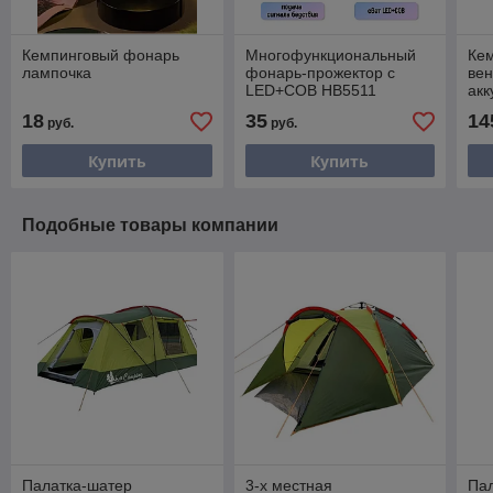
Кемпинговый фонарь
Многофункциональный
Кем
лампочка
фонарь-прожектор с
ве
LED+COB HB5511
акк
18
35
14
руб.
руб.
Купить
Купить
Подобные товары компании
Палатка-шатер
3-х местная
Па