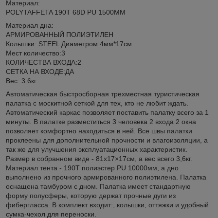
Материал:
POLYTAFFETA 190T 68D PU 1500MM
Материал дна:
АРМИРОВАННЫЙ ПОЛИЭТИЛЕН
Колышки: STEEL Диаметром 4мм*17см
Мест количество:3
КОЛИЧЕСТВА ВХОДА:2
СЕТКА НА ВХОДЕ:ДА
Вес: 3.6кг
Автоматическая быстросборная трехместная туристическая
палатка с москитной сеткой для тех, кто не любит ждать.
Автоматический каркас позволяет поставить палатку всего за 1
минуты. В палатке разместиться 3 человека 2 входа 2 окна
позволяет комфортно находиться в ней. Все швы палатки
проклеены для дополнительной прочности и влагоизоляции, а
так же для улучшения эксплуатационных характеристик.
Размер в собранном виде - 81х17×17см, а вес всего 3,6кг.
Материал тента - 190T полиэстер PU 10000мм, а дно
выполнено из прочного армированного полиэтилена. Палатка
оснащена тамбуром с дном. Палатка имеет стандартную
форму полусферы, которую держат прочные дуги из
фибергласса. В комплект входит:, колышки, оттяжки и удобный
сумка-чехол для переноски.