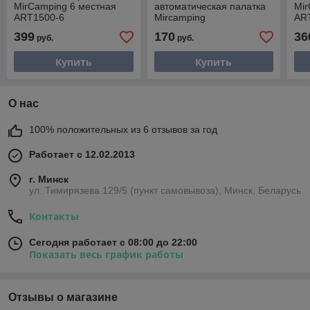
MirCamping 6 местная
автоматическая палатка
Mir
ART1500-6
Mircamping
AR
(220+100)х220х135 см
399
170
36
руб.
руб.
Купить
Купить
О нас
100% положительных из 6 отзывов за год
Работает с 12.02.2013
г. Минск
ул. Тимирязева 129/5 (пункт самовывоза), Минск, Беларусь
Контакты
Сегодня работает с 08:00 до 22:00
Показать весь график работы
Отзывы о магазине