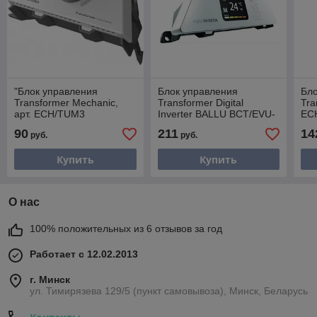
"Блок управления
Блок управления
Бло
Transformer Mechanic,
Transformer Digital
Tra
арт. ECH/TUM3
Inverter BALLU BCT/EVU-
EC
3.1I
90
211
14
руб.
руб.
Купить
Купить
О нас
100% положительных из 6 отзывов за год
Работает с 12.02.2013
г. Минск
ул. Тимирязева 129/5 (пункт самовывоза), Минск, Беларусь