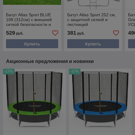
Батут Atlas Sport BLUE
Батут Atlas Sport 252 см,
Ба
10ft (312см) с внешней
с защитной сеткой и
Gre
сеткой безопасности и
лестницей
УС
лестницей
защ
529
381
49
руб.
руб.
без
ле
Купить
Купить
Акционные предложения и новинки
-17%
-17%