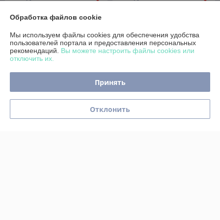
Купить
Купить
Обработка файлов cookie
Мы используем файлы cookies для обеспечения удобства
Топ продаж
-8%
пользователей портала и предоставления персональных
рекомендаций.
Вы можете настроить файлы cookies или
отключить их.
Принять
Отклонить
Батут Funfit PRO 10ft (312
Батут SKYJUMP PRO 10ft
см) усиленная конструкция
зелёный (312 cм
опор
УСИЛЕННЫЙ) с внешней
сеткой безопасности и
В наличии
В наличии
лестницей
470
470
510 руб.
510 руб.
руб.
руб.
Купить
Купить