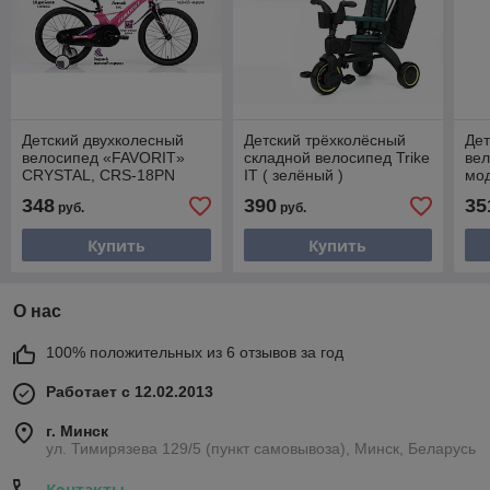
Детский двухколесный
Детский трёхколёсный
Дет
велосипед «FAVORIT»
складной велосипед Trike
ве
CRYSTAL, CRS-18PN
IT ( зелёный )
мо
18
348
390
35
руб.
руб.
Купить
Купить
О нас
100% положительных из 6 отзывов за год
Работает с 12.02.2013
г. Минск
ул. Тимирязева 129/5 (пункт самовывоза), Минск, Беларусь
Контакты