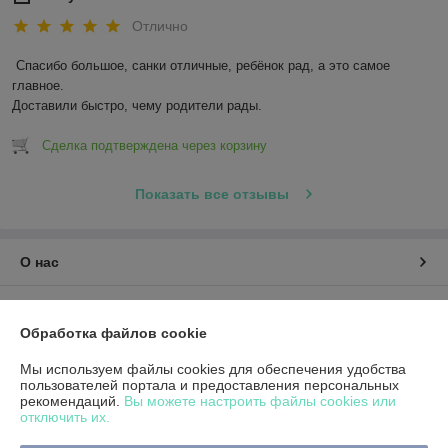
Отлично
Спасибо большое, санки отличные, ребёнок рад, а это самое 
главное.

Доставили быстро, чему родители рады.
Сделка подтверждена через корзину
Показать все отзывы
О нас
Контакты
Обработка файлов cookie
Доставка и оплата
Мы используем файлы cookies для обеспечения удобства
пользователей портала и предоставления персональных
рекомендаций.
Вы можете настроить файлы cookies или
График работы
отключить их.