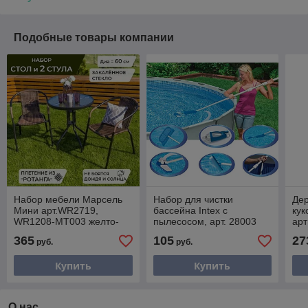
Подобные товары компании
Набор мебели Марсель
Набор для чистки
Де
Мини арт.WR2719,
бассейна Intex с
кук
WR1208-МТ003 желто-
пылесосом, арт. 28003
арт
черный, "Garden story"
365
105
27
руб.
руб.
Купить
Купить
О нас