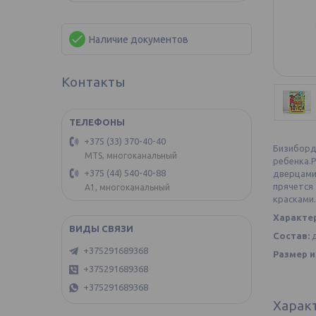
Наличие документов
Контакты
+375 (33) 370-40-40
Бизиборд
MTS, многоканальный
ребенка.
+375 (44) 540-40-88
дверцами
прячется
А1, многоканальный
красками.
Характе
Состав:
д
+375291689368
Размер и
+375291689368
+375291689368
Харак