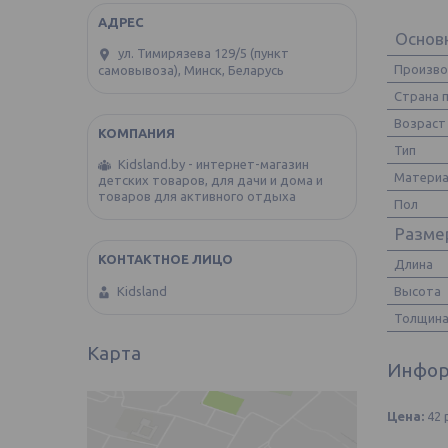
Основ
ул. Тимирязева 129/5 (пункт
Произв
самовывоза), Минск, Беларусь
Страна 
Возрас
Тип
Kidsland.by - интернет-магазин
Матери
детских товаров, для дачи и дома и
товаров для активного отдыха
Пол
Разме
Длина
Высота
Kidsland
Толщин
Карта
Инфор
Цена:
42