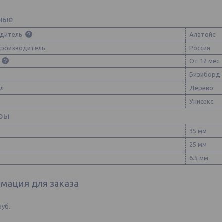
ные
одитель
Алатойс
производитель
Россия
т
От 12 мес
Бизиборд
ал
Дерево
Унисекс
ры
35 мм
25 мм
а
6.5 мм
мация для заказа
руб.