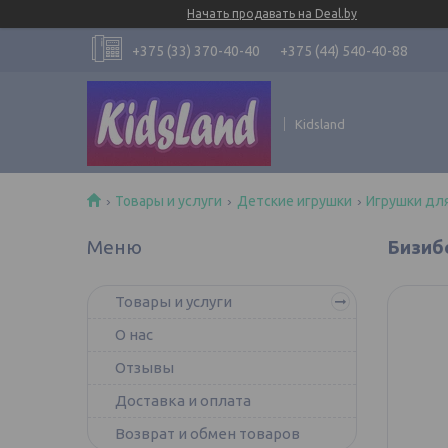
Начать продавать на Deal.by
+375 (33) 370-40-40
+375 (44) 540-40-88
Kidsland
Товары и услуги
Детские игрушки
Игрушки дл
Бизиб
Товары и услуги
О нас
Отзывы
Доставка и оплата
Возврат и обмен товаров