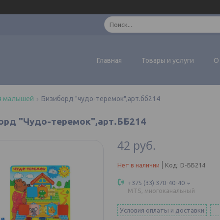
Главная
Товары и услуги
О
я малышей
Бизиборд "чудо-теремок",арт.бб214
орд "Чудо-теремок",арт.ББ214
42
руб.
Нет в наличии
Код:
D-ББ214
+375 (33) 370-40-40
MTS, многоканальный
Условия оплаты и доставки