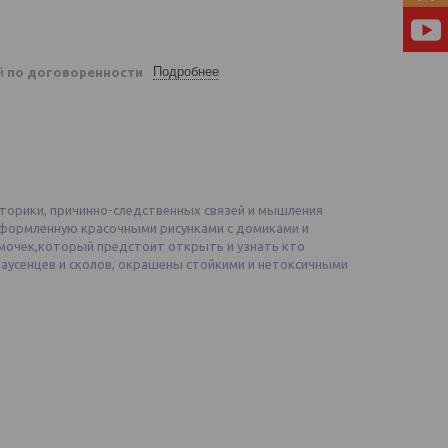
Подробнее
ей
по договоренности
торики, причинно-следственных связей и мышления
формленную красочными рисунками с домиками и
мочек,который предстоит открыть и узнать кто
аусенцев и сколов, окрашены стойкими и нетоксичными