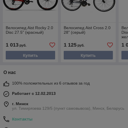
Велосипед Aist Rocky 2.0
Велосипед Aist Cross 2.0
Вел
Disc 27.5" (красный)
28" (серый)
Dis
же
1 013
1 125
1 
руб.
руб.
Купить
Купить
О нас
100% положительных из 6 отзывов за год
Работает с 12.02.2013
г. Минск
ул. Тимирязева 129/5 (пункт самовывоза), Минск, Беларусь
Контакты