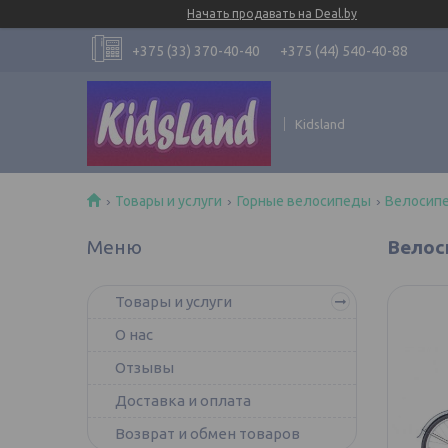
Начать продавать на Deal.by
+375 (33) 370-40-40
+375 (44) 540-40-88
Kidsland
Товары и услуги
Горные велосипеды
Велосипе
Велоси
Товары и услуги
О нас
Отзывы
Доставка и оплата
Возврат и обмен товаров