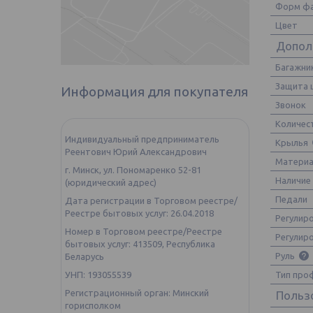
Форм ф
Цвет
Допол
Багажни
Защита 
Информация для покупателя
Звонок
Количес
Индивидуальный предприниматель
Крылья
Реентович Юрий Александрович
Материа
г. Минск, ул. Пономаренко 52-81
Наличие
(юридический адрес)
Педали
Дата регистрации в Торговом реестре/
Реестре бытовых услуг: 26.04.2018
Регулир
Номер в Торговом реестре/Реестре
Регулир
бытовых услуг: 413509, Республика
Руль
Беларусь
Тип про
УНП: 193055539
Регистрационный орган: Минский
Польз
горисполком