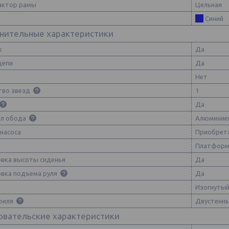
актор рамы
Цельная
Синий
нительные характеристики
к
Да
цепи
Да
Нет
тво звезд
1
Да
л обода
Алюминие
 насоса
Приобрет
Платформ
овка высоты сиденья
Да
овка подъема руля
Да
Изогнуты
филя
Двустенн
овательские характеристики