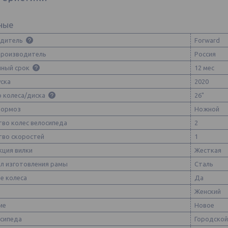
ные
одитель
Forward
производитель
Россия
йный срок
12 мес
уска
2020
 колеса/диска
26"
тормоз
Ножной
тво колес велосипеда
2
тво скоростей
1
кция вилки
Жесткая
л изготовления рамы
Сталь
е колеса
Да
Женский
ие
Новое
осипеда
Городско