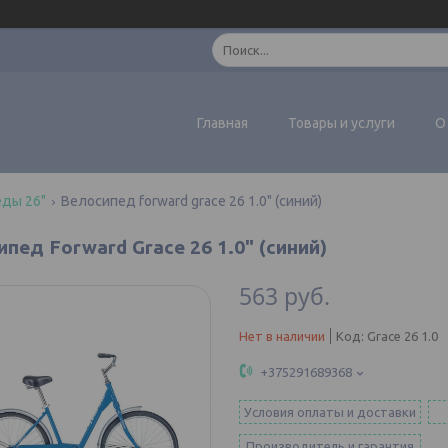
Главная
Товары и услуги
О
ды 26"
Велосипед forward grace 26 1.0" (синий)
пед Forward Grace 26 1.0" (синий)
563
руб.
Нет в наличии
Код:
Grace 26 1.0
+375291689368
Условия оплаты и доставки
Производитель и гарантия