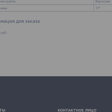
ная группа
Взрослая
рамы
17"
мация для заказа
3
руб.