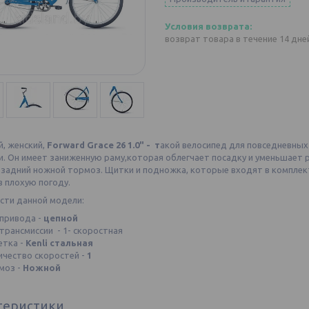
возврат товара в течение 14 дн
й, женский,
Forward Grace 26 1.0" - т
акой велосипед для повседневных
. Он имеет заниженную раму,которая облегчает посадку и уменьшает р
 задний ножной тормоз. Щитки и подножка, которые входят в комплек
в плохую погоду.
сти данной модели:
 привода -
цепной
 трансмиссии - 1- скоростная
етка -
Kenli стальная
ичество скоростей -
1
моз -
Ножной
теристики