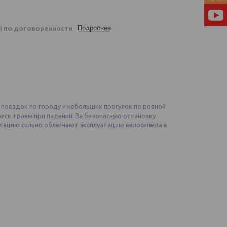
Подробнее
ей
по договоренности
 поездок по городу и небольших прогулок по ровной
иск травм при падении. За безопасную остановку
тацию сильно облегчают эксплуатацию велосипеда в