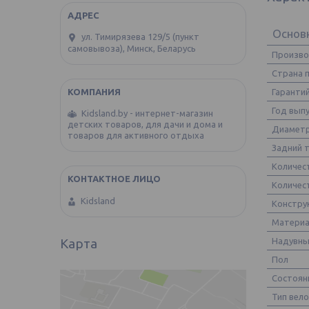
Основ
ул. Тимирязева 129/5 (пункт
самовывоза), Минск, Беларусь
Произв
Страна 
Гаранти
Год вып
Kidsland.by - интернет-магазин
детских товаров, для дачи и дома и
Диаметр
товаров для активного отдыха
Задний 
Количес
Количес
Kidsland
Констру
Материа
Надувны
Карта
Пол
Состоян
Тип вел