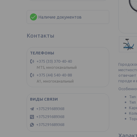
Наличие документов
Контакты
+375 (33) 370-40-40
Городско
MTS, многоканальный
местности
+375 (44) 540-40-88
отвечает
городе и 
А1, многоканальный
Особенно
Тип
Тип
Кар
+375291689368
Кол
+375291689368
Тор
+375291689368
Харак