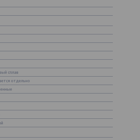
вый сплав
ается отдельно
енные
й
ый