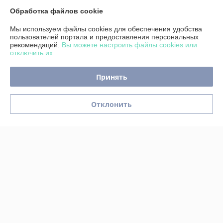
Обработка файлов cookie
Доставка и оплата
Мы используем файлы cookies для обеспечения удобства
пользователей портала и предоставления персональных
рекомендаций.
Вы можете настроить файлы cookies или
График работы
отключить их.
Полная версия сайта
Принять
Политика обработки cookies
Отклонить
Сайт создан на платформе Deal.by
Информация для покупателя
Юридическое лицо:
Индивидуальный предприниматель Реентович
Юрий Александрович
г. Минск, ул. Пономаренко 52-81 (юридический адрес)