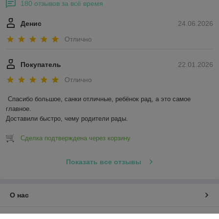
180 отзывов за всё время
Денис
24.06.2026
Отлично
Покупатель
22.01.2026
Отлично
Спасибо большое, санки отличные, ребёнок рад, а это самое 
главное.

Доставили быстро, чему родители рады.
Сделка подтверждена через корзину
Показать все отзывы
О нас
Контакты