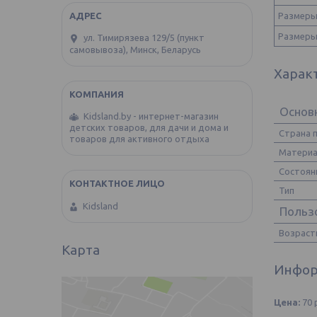
Размеры 
Размеры
ул. Тимирязева 129/5 (пункт
самовывоза), Минск, Беларусь
Харак
Основ
Kidsland.by - интернет-магазин
детских товаров, для дачи и дома и
Страна 
товаров для активного отдыха
Матери
Состоян
Тип
Kidsland
Польз
Возраст
Карта
Инфор
Цена:
70