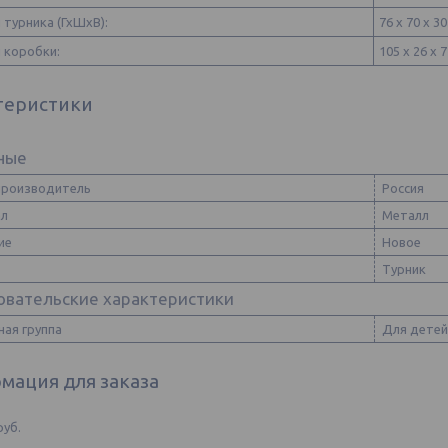
турника (ГхШхВ):
76 х 70 х 30
 коробки:
105 х 26 х 7
теристики
ные
производитель
Россия
ал
Металл
ие
Новое
Турник
овательские характеристики
ная группа
Для детей
мация для заказа
руб.