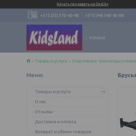
Начать продавать на Deal.by
+375 (33) 370-40-40
+375 (44) 540-40-88
Kidsland
Товары и услуги
Спортивные тренажёры и инве
Брусь
Товары и услуги
О нас
Отзывы
Доставка и оплата
Возврат и обмен товаров