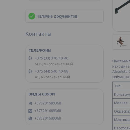
Наличие документов
Контакты
+375 (33) 370-40-40
Неотъемле
MTS, многоканальный
находитес
+375 (44) 540-40-88
Absolute 
сейчас на
А1, многоканальный
Тип:
Констру
Металл:
+375291689368
+375291689368
Окраска:
+375291689368
Максимал
Расстоя