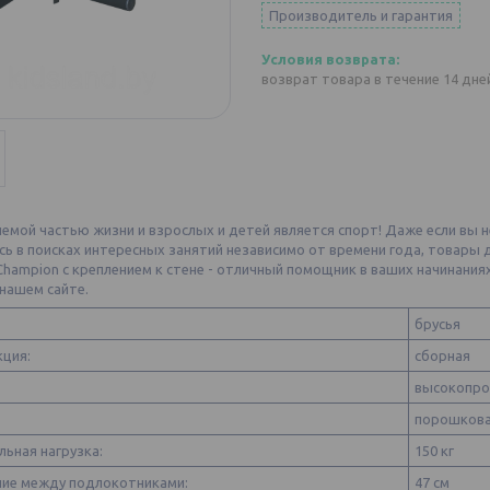
Производитель и гарантия
возврат товара в течение 14 дн
мой частью жизни и взрослых и детей является спорт! Даже если вы не
ь в поисках интересных занятий независимо от времени года, товары д
Champion с креплением к стене - отличный помощник в ваших начинания
 нашем сайте.
брусья
кция:
сборная
высокопро
порошков
ьная нагрузка:
150 кг
ние между подлокотниками:
47 см