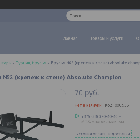
Главная
Товары и услуги
О
нтарь
Турник, брусья
Брусья №2 (крепеж к стене) absolute cham
я №2 (крепеж к стене) Absolute Champion
70
руб.
Нет в наличии
Код:
000.936
+375 (33) 370-40-40
MTS, многоканальный
Условия оплаты и доставки