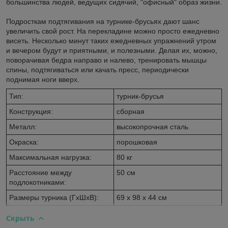
большинства людей, ведущих сидячий, "офисный" образ жизни.
Подросткам подтягивания на турнике-брусьях дают шанс
увеличить свой рост. На перекладине можно просто ежедневно
висеть. Несколько минут таких ежедневных упражнений утром
и вечером будут и приятными, и полезными. Делая их, можно,
поворачивая бедра направо и налево, тренировать мышцы
спины, подтягиваться или качать пресс, периодически
поднимая ноги вверх.
Тип:
турник-брусья
Конструкция:
сборная
Металл:
высокопрочная сталь
Окраска:
порошковая
Максимальная нагрузка:
80 кг
Расстояние между
50 см
подлокотниками:
Размеры турника (ГхШхВ):
69 х 98 х 44 см
Скрыть