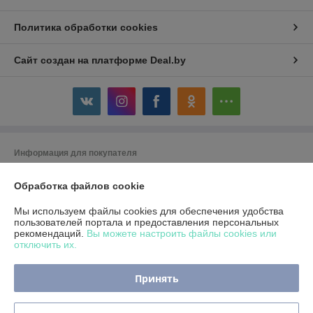
Политика обработки cookies
Сайт создан на платформе Deal.by
Информация для покупателя
Юридическое лицо:
Индивидуальный предприниматель Реентович
Обработка файлов cookie
Юрий Александрович
г. Минск, ул. Пономаренко 52-81 (юридический адрес)
Мы используем файлы cookies для обеспечения удобства
Регистрационный номер ЕГР: 193055539
пользователей портала и предоставления персональных
рекомендаций.
Вы можете настроить файлы cookies или
УНП: 193055539
отключить их.
Регистрационный орган: Минский горисполком
Принять
Дата регистрации компании: 27.03.2018
Ссылка на свидетельство/лицензию