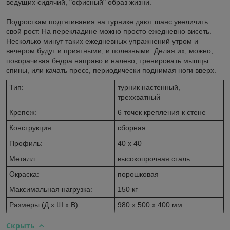
ведущих сидячий, "офисный" образ жизни.
Подросткам подтягивания на турнике дают шанс увеличить
свой рост. На перекладине можно просто ежедневно висеть.
Несколько минут таких ежедневных упражнений утром и
вечером будут и приятными, и полезными. Делая их, можно,
поворачивая бедра направо и налево, тренировать мышцы
спины, или качать пресс, периодически поднимая ноги вверх.
Тип:
турник настенный,
треххватный
Крепеж:
6 точек крепления к стене
Конструкция:
сборная
Профиль:
40 х 40
Металл:
высокопрочная сталь
Окраска:
порошковая
Максимальная нагрузка:
150 кг
Размеры (Д х Ш х В):
980 х 500 х 400 мм
Скрыть