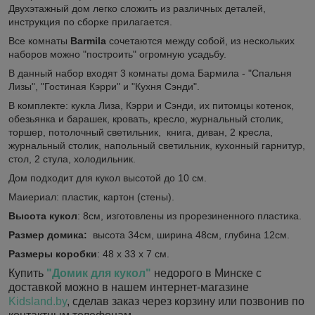
Двухэтажный дом легко сложить из различных деталей,
инструкция по сборке прилагается.
Все комнаты
Barmila
сочетаются между собой, из нескольких
наборов можно "построить" огромную усадьбу.
В данный набор входят 3 комнаты дома Бармила - "Спальня
Лизы", "Гостиная Кэрри" и "Кухня Сэнди".
В комплекте: кукла Лиза, Кэрри и Сэнди, их питомцы котенок,
обезьянка и барашек, кровать, кресло, журнальный столик,
торшер, потолочный светильник, книга, диван, 2 кресла,
журнальный столик, напольный светильник, кухонный гарнитур,
стол, 2 стула, холодильник.
Дом подходит для кукол высотой до 10 см.
Маиериал: пластик, картон (стены).
Высота кукол
: 8см, изготовлены из прорезиненного пластика.
Размер домика:
высота 34см, ширина 48см, глубина 12см.
Размеры коробки
: 48 x 33 x 7 см.
Купить
"Домик для кукол"
недорого в Минске с
доставкой можно в нашем интернет-магазине
Kidsland.by
, сделав заказ через корзину или позвонив по