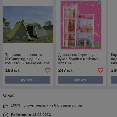
Трехместная палатка
Деревянный домик для
Кар
MirCamping c одной
кукол Барби с мебелью,
под
комнатой и тамбуром арт.
арт B743
Mir
ART1504-3
3/
190
247
30
руб.
руб.
Купить
Купить
О нас
100% положительных из 6 отзывов за год
Работает с 12.02.2013