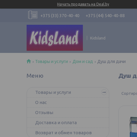
Начать продавать на Deal.by
+375 (33) 370-40-40
+375 (44) 540-40-88
Kidsland
Товары и услуги
Дом и сад
Душ для дачи
Душ д
Товары и услуги
О нас
Отзывы
Доставка и оплата
Возврат и обмен товаров