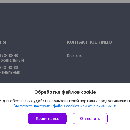
 370-40-40
Kidsland
гоканальный
 540-40-88
оканальный
Обработка файлов cookie
s для обеспечения удобства пользователей портала и предоставления
Вы можете настроить файлы cookies или отключить их.
Принять все
Отклонить
Сайт создан на платформе Deal.by
Политика обработки файлов cookies
агазин детских товаров, для дачи и дома и товаров для активного отдыха |