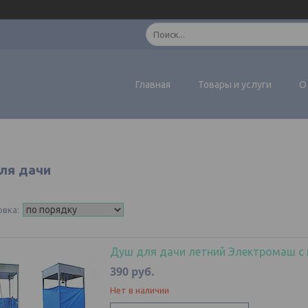
Главная
Товары и услуги
О
ля дачи
Душ для дачи летний Электромаш с 
390
руб.
Нет в наличии