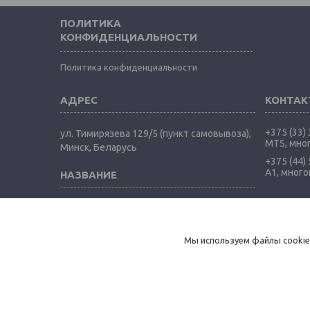
ПОЛИТИКА
КОНФИДЕНЦИАЛЬНОСТИ
Политика конфиденциальности
+375 (33)
ул. Тимирязева 129/5 (пункт самовывоза),
MTS, мно
Минск, Беларусь
+375 (44)
А1, мног
Kidsland.by - интернет-магазин детских
товаров, для дачи и дома и товаров для
активного отдыха
Мы используем файлы cookie
Kidsland.by - интернет-м