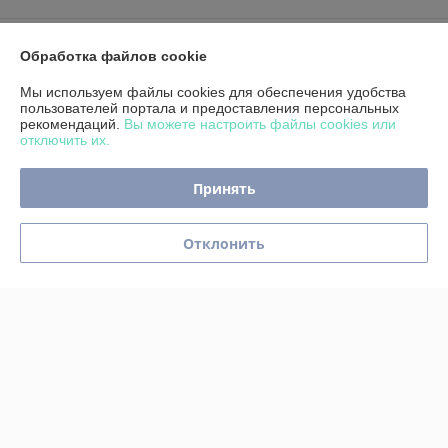
Доставка и оплата
Обработка файлов cookie
График работы
Мы используем файлы cookies для обеспечения удобства
пользователей портала и предоставления персональных
рекомендаций.
Вы можете настроить файлы cookies или
Полная версия сайта
отключить их.
Политика обработки cookies
Принять
Сайт создан на платформе Deal.by
Отклонить
Информация для покупателя
Юридическое лицо:
Индивидуальный предприниматель Реентович
Юрий Александрович
г. Минск, ул. Пономаренко 52-81 (юридический адрес)