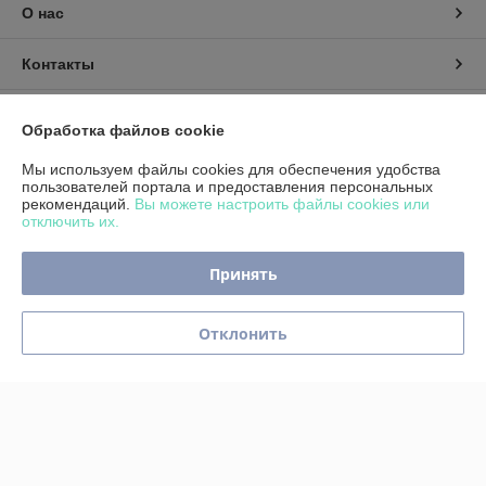
О нас
Контакты
Доставка и оплата
Обработка файлов cookie
График работы
Мы используем файлы cookies для обеспечения удобства
пользователей портала и предоставления персональных
рекомендаций.
Вы можете настроить файлы cookies или
Полная версия сайта
отключить их.
Политика обработки cookies
Принять
Сайт создан на платформе Deal.by
Отклонить
Информация для покупателя