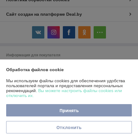
Сайт создан на платформе Deal.by
Информация для покупателя
Юридическое лицо:
Индивидуальный предприниматель Реентович
Юрий Александрович
Обработка файлов cookie
г. Минск, ул. Пономаренко 52-81 (юридический адрес)
Мы используем файлы cookies для обеспечения удобства
Регистрационный номер ЕГР: 193055539
пользователей портала и предоставления персональных
рекомендаций.
Вы можете настроить файлы cookies или
УНП: 193055539
отключить их.
Регистрационный орган: Минский горисполком
Принять
Дата регистрации компании: 27.03.2018
Ссылка на свидетельство/лицензию
Отклонить
Ссылка на свидетельство/лицензию